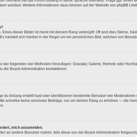
oder niemand hat das Forum bislang in deine Sprache übersetzt. Frage ggf. einen Bo
setzen würdest. Weitere Informationen dazu können auf der Website von
phpBB Limi
n?
Eines dieser Bilder ist meist mit deinem Rang verknüpft: Oft sind dies Sterne, Kä
Es handelt sich hierbei in der Regel um ein persönliches Bild, welches von Benutze
eine der folgenden vier Methoden hinzufügen: Gravatar, Galerie, Remote oder Hoch
u die Board-Administration kontaktieren.
e du bislang erstellt hast oder identifizieren bestimmte Benutzer wie Moderatore
 Bitte schreibe keine sinnlosen Beiträge, nur um deinen Rang zu erhöhen — die me
en.
fordert, mich anzumelden.
ichten an andere Benutzer nutzen, falls diese von der Board-Administration freig