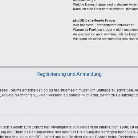
Welche Dateianhänge sind in diesem Forum
Kann ich eine Übersicht all meiner Dateian
phpBB betreffende Fragen
Wer hat diese Forensoftware entwickelt?
Warum ist Funktion x oder y nicht enthalten
An wen soll ich mich wenden, falls es Besc
Wie kann ich einen Administrator des Board
Registrierung und Anmeldung
es Forums entscheidet, ob du registriert sein musst, um Beiträge zu schreiben. Auf j
, Private Nachrichten, E-Mail-Versand an andere Mitglieder, Beitritt zu Benutzergr
utsch: Gesetz zum Schutz der Privatsphäre von Kindern im Internet von 1998) ist e
ng der Eltern beziehungsweise des oder der Erziehungsberechtigten benötigen. Wen
e. Bitte beachte, dass phpBB Limited und der Besitzer dieses Boards keine Rechtsbe