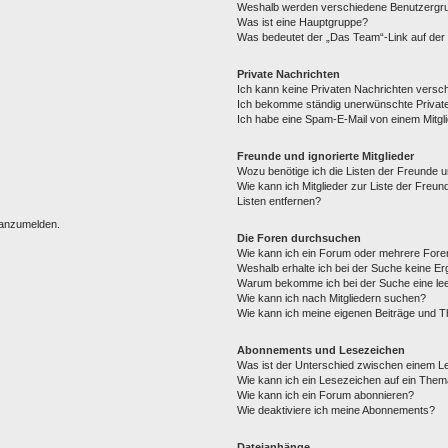
Weshalb werden verschiedene Benutzergrup
Was ist eine Hauptgruppe?
Was bedeutet der „Das Team“-Link auf der 
Private Nachrichten
Ich kann keine Privaten Nachrichten versc
Ich bekomme ständig unerwünschte Private
Ich habe eine Spam-E-Mail von einem Mitgl
Freunde und ignorierte Mitglieder
Wozu benötige ich die Listen der Freunde un
Wie kann ich Mitglieder zur Liste der Freun
Listen entfernen?
h anzumelden.
Die Foren durchsuchen
Wie kann ich ein Forum oder mehrere For
Weshalb erhalte ich bei der Suche keine E
Warum bekomme ich bei der Suche eine lee
Wie kann ich nach Mitgliedern suchen?
Wie kann ich meine eigenen Beiträge und 
Abonnements und Lesezeichen
Was ist der Unterschied zwischen einem 
Wie kann ich ein Lesezeichen auf ein The
Wie kann ich ein Forum abonnieren?
Wie deaktiviere ich meine Abonnements?
Dateianhänge