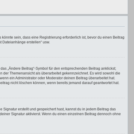
önnte sein, dass eine Registrierung erforderlich ist, bevor du einen Beitrag
st Dateianhänge erstellen“ usw.
 das „Ändere Beitrag“-Symbol für den entsprechenden Beitrag anklickst;
g in der Themenansicht als überarbeitet gekennzeichnet. Es wird sowohl die
wenn ein Administrator oder Moderator deinen Beitrag überarbeitet hat.
 Beitrag nicht löschen können, wenn bereits jemand darauf geantwortet hat.
Signatur erstellt und gespeichert hast, kannst du in jedem Beitrag das
einer Signatur aktivierst. Wenn du einen einzelnen Beitrag dennoch ohne