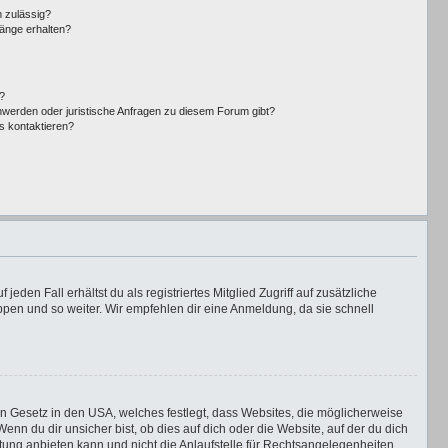
 zulässig?
hänge erhalten?
?
hwerden oder juristische Anfragen zu diesem Forum gibt?
s kontaktieren?
eden Fall erhältst du als registriertes Mitglied Zugriff auf zusätzliche
uppen und so weiter. Wir empfehlen dir eine Anmeldung, da sie schnell
in Gesetz in den USA, welches festlegt, dass Websites, die möglicherweise
n du dir unsicher bist, ob dies auf dich oder die Website, auf der du dich
ratung anbieten kann und nicht die Anlaufstelle für Rechtsangelegenheiten