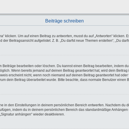
Beiträge schreiben
licken. Um auf einen Beitrag zu antworten, musst du auf „Antworten“ klicken. Es k
der Beitragsansicht aufgelistet. Z. B. „Du darfst neue Themen erstellen“, „Du darf
en Beiträge bearbeiten oder löschen. Du kannst einen Beitrag bearbeiten, indem du
möglich. Wenn bereits jemand auf deinen Beitrag geantwortet hat, wird dein Beitra
nweis erscheint nicht, wenn noch niemand auf deinen Beitrag geantwortet hat oder 
 warum dein Beitrag überarbeitet wurde. Bitte beachte, dass normale Benutzer einen
e in den Einstellungen in deinem persönlichen Bereich entwerfen. Nachdem du die 
nzufügen, indem du in deinem persönlichen Bereich das standardmäßige Anhängen d
 „Signatur anhängen“ wieder deaktivieren.