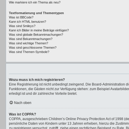
Wie markiere ich ein Thema als neu?
Textformatierung und Thementypen
Was ist BBCode?
Kann ich HTML benutzen?
Was sind Smileys?
Kann ich Bilder in meine Beiträge einfügen?
Was sind globale Bekanntmachungen?
Was sind Bekanntmachungen?
Was sind wichtige Themen?
Was sind geschlossene Themen?
Was sind Themen-Symbole?
Wozu muss ich mich registrieren?
Eine Registrierung ist nicht unbedingt zwingend. Die Board-Administration dies
Funktionen, die Gästen nicht zur Verfügung stehen: zum Beispiel Avatarbilder
erledigt ist und dir zahlreiche Vorteile bietet.
Nach oben
Was ist COPPA?
COPPA, ausgeschrieben Children’s Online Privacy Protection Act of 1998 (de
persönliche Daten von Kindern unter 13 Jahren erheben, hierzu die Zustimmu
zu registrieren versuchst, zutrifft, ziehe einen rechtlichen Beistand zu Rat