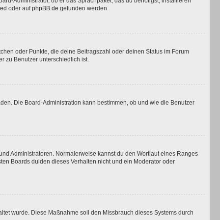
ard-Administrator, ob er das Sprachpaket, das du benötigst, installieren
ted
oder auf
phpBB.de
gefunden werden.
stchen oder Punkte, die deine Beitragszahl oder deinen Status im Forum
r zu Benutzer unterschiedlich ist.
laden. Die Board-Administration kann bestimmen, ob und wie die Benutzer
n und Administratoren. Normalerweise kannst du den Wortlaut eines Ranges
isten Boards dulden dieses Verhalten nicht und ein Moderator oder
eschaltet wurde. Diese Maßnahme soll den Missbrauch dieses Systems durch