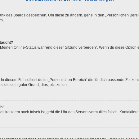
bank des Boards gespeichert. Um diese zu ändern, gehe in den „Persönlichen Bereic
rn.
ftaucht?
 „Meinen Online-Status während dieser Sitzung verbergen“. Wenn du diese Option e
In diesem Fall solltest du im „Persönlichen Bereich“ die für dich passende Zeitzone 
t dies ein guter Grund, dies jetzt zu tun.
ch!
 Zeit trotzdem noch falsch ist, geht die Uhr des Servers vermutlich falsch. Kontakti