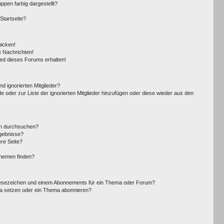
pen farbig dargestellt?
Startseite?
hicken!
 Nachrichten!
ied dieses Forums erhalten!
d ignorierten Mitglieder?
de oder zur Liste der ignorierten Mitglieder hinzufügen oder diese wieder aus den
en durchsuchen?
rgebnisse?
re Seite?
Themen finden?
Lesezeichen und einem Abonnements für ein Thema oder Forum?
ma setzen oder ein Thema abonnieren?