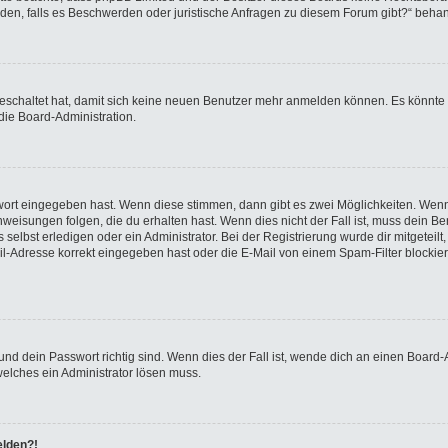
wenden, falls es Beschwerden oder juristische Anfragen zu diesem Forum gibt?“ beha
sgeschaltet hat, damit sich keine neuen Benutzer mehr anmelden können. Es könnte
die Board-Administration.
swort eingegeben hast. Wenn diese stimmen, dann gibt es zwei Möglichkeiten. We
eisungen folgen, die du erhalten hast. Wenn dies nicht der Fall ist, muss dein Ben
elbst erledigen oder ein Administrator. Bei der Registrierung wurde dir mitgeteilt, 
-Adresse korrekt eingegeben hast oder die E-Mail von einem Spam-Filter blockiert
nd dein Passwort richtig sind. Wenn dies der Fall ist, wende dich an einen Board-A
welches ein Administrator lösen muss.
elden?!