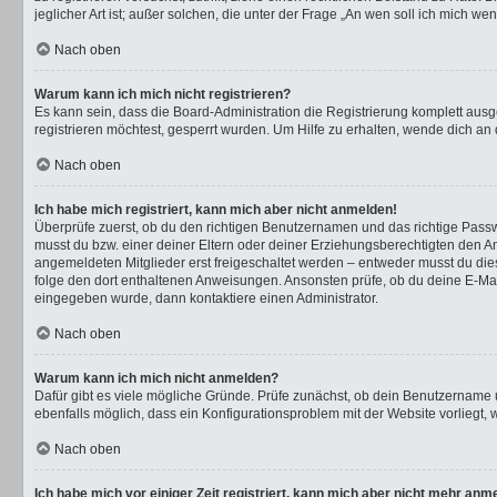
jeglicher Art ist; außer solchen, die unter der Frage „An wen soll ich mich 
Nach oben
Warum kann ich mich nicht registrieren?
Es kann sein, dass die Board-Administration die Registrierung komplett au
registrieren möchtest, gesperrt wurden. Um Hilfe zu erhalten, wende dich an 
Nach oben
Ich habe mich registriert, kann mich aber nicht anmelden!
Überprüfe zuerst, ob du den richtigen Benutzernamen und das richtige Pas
musst du bzw. einer deiner Eltern oder deiner Erziehungsberechtigten den Anw
angemeldeten Mitglieder erst freigeschaltet werden – entweder musst du dies s
folge den dort enthaltenen Anweisungen. Ansonsten prüfe, ob du deine E-Mail
eingegeben wurde, dann kontaktiere einen Administrator.
Nach oben
Warum kann ich mich nicht anmelden?
Dafür gibt es viele mögliche Gründe. Prüfe zunächst, ob dein Benutzername u
ebenfalls möglich, dass ein Konfigurationsproblem mit der Website vorliegt, 
Nach oben
Ich habe mich vor einiger Zeit registriert, kann mich aber nicht mehr anm