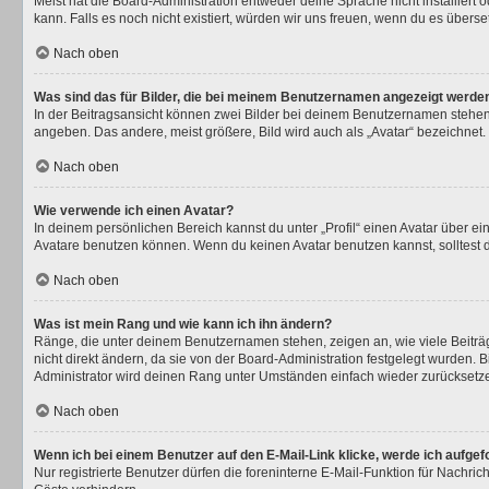
Meist hat die Board-Administration entweder deine Sprache nicht installiert 
kann. Falls es noch nicht existiert, würden wir uns freuen, wenn du es über
Nach oben
Was sind das für Bilder, die bei meinem Benutzernamen angezeigt werde
In der Beitragsansicht können zwei Bilder bei deinem Benutzernamen stehen. 
angeben. Das andere, meist größere, Bild wird auch als „Avatar“ bezeichnet. 
Nach oben
Wie verwende ich einen Avatar?
In deinem persönlichen Bereich kannst du unter „Profil“ einen Avatar über 
Avatare benutzen können. Wenn du keinen Avatar benutzen kannst, solltest d
Nach oben
Was ist mein Rang und wie kann ich ihn ändern?
Ränge, die unter deinem Benutzernamen stehen, zeigen an, wie viele Beiträg
nicht direkt ändern, da sie von der Board-Administration festgelegt wurden.
Administrator wird deinen Rang unter Umständen einfach wieder zurücksetz
Nach oben
Wenn ich bei einem Benutzer auf den E-Mail-Link klicke, werde ich aufge
Nur registrierte Benutzer dürfen die foreninterne E-Mail-Funktion für Nachr