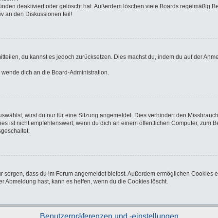
ünden deaktiviert oder gelöscht hat. Außerdem löschen viele Boards regelmäßig Ben
v an den Diskussionen teil!
 mitteilen, du kannst es jedoch zurücksetzen. Dies machst du, indem du auf der Anm
o wende dich an die Board-Administration.
wählst, wirst du nur für eine Sitzung angemeldet. Dies verhindert den Missbrauc
ist nicht empfehlenswert, wenn du dich an einem öffentlichen Computer, zum Beisp
geschaltet.
afür sorgen, dass du im Forum angemeldet bleibst. Außerdem ermöglichen Cookies e
er Abmeldung hast, kann es helfen, wenn du die Cookies löscht.
Benutzerpräferenzen und -einstellungen