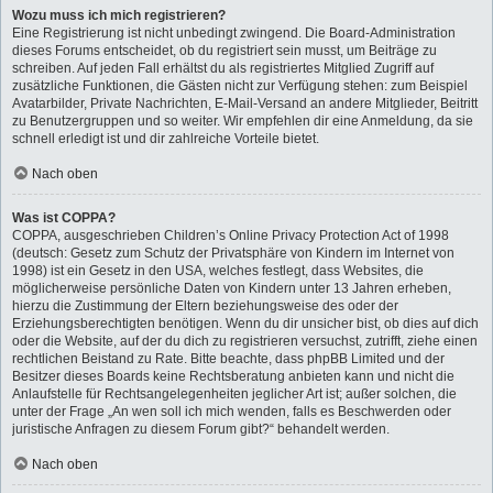
Wozu muss ich mich registrieren?
Eine Registrierung ist nicht unbedingt zwingend. Die Board-Administration
dieses Forums entscheidet, ob du registriert sein musst, um Beiträge zu
schreiben. Auf jeden Fall erhältst du als registriertes Mitglied Zugriff auf
zusätzliche Funktionen, die Gästen nicht zur Verfügung stehen: zum Beispiel
Avatarbilder, Private Nachrichten, E-Mail-Versand an andere Mitglieder, Beitritt
zu Benutzergruppen und so weiter. Wir empfehlen dir eine Anmeldung, da sie
schnell erledigt ist und dir zahlreiche Vorteile bietet.
Nach oben
Was ist COPPA?
COPPA, ausgeschrieben Children’s Online Privacy Protection Act of 1998
(deutsch: Gesetz zum Schutz der Privatsphäre von Kindern im Internet von
1998) ist ein Gesetz in den USA, welches festlegt, dass Websites, die
möglicherweise persönliche Daten von Kindern unter 13 Jahren erheben,
hierzu die Zustimmung der Eltern beziehungsweise des oder der
Erziehungsberechtigten benötigen. Wenn du dir unsicher bist, ob dies auf dich
oder die Website, auf der du dich zu registrieren versuchst, zutrifft, ziehe einen
rechtlichen Beistand zu Rate. Bitte beachte, dass phpBB Limited und der
Besitzer dieses Boards keine Rechtsberatung anbieten kann und nicht die
Anlaufstelle für Rechtsangelegenheiten jeglicher Art ist; außer solchen, die
unter der Frage „An wen soll ich mich wenden, falls es Beschwerden oder
juristische Anfragen zu diesem Forum gibt?“ behandelt werden.
Nach oben