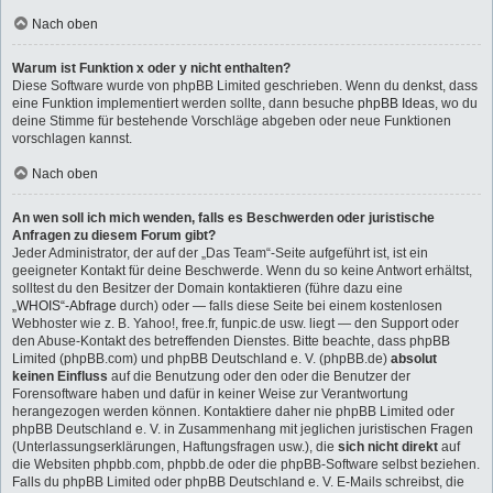
Nach oben
Warum ist Funktion x oder y nicht enthalten?
Diese Software wurde von phpBB Limited geschrieben. Wenn du denkst, dass
eine Funktion implementiert werden sollte, dann besuche
phpBB Ideas
, wo du
deine Stimme für bestehende Vorschläge abgeben oder neue Funktionen
vorschlagen kannst.
Nach oben
An wen soll ich mich wenden, falls es Beschwerden oder juristische
Anfragen zu diesem Forum gibt?
Jeder Administrator, der auf der „Das Team“-Seite aufgeführt ist, ist ein
geeigneter Kontakt für deine Beschwerde. Wenn du so keine Antwort erhältst,
solltest du den Besitzer der Domain kontaktieren (führe dazu eine
„WHOIS“-Abfrage
durch) oder — falls diese Seite bei einem kostenlosen
Webhoster wie z. B. Yahoo!, free.fr, funpic.de usw. liegt — den Support oder
den Abuse-Kontakt des betreffenden Dienstes. Bitte beachte, dass phpBB
Limited (phpBB.com) und phpBB Deutschland e. V. (phpBB.de)
absolut
keinen Einfluss
auf die Benutzung oder den oder die Benutzer der
Forensoftware haben und dafür in keiner Weise zur Verantwortung
herangezogen werden können. Kontaktiere daher nie phpBB Limited oder
phpBB Deutschland e. V. in Zusammenhang mit jeglichen juristischen Fragen
(Unterlassungserklärungen, Haftungsfragen usw.), die
sich nicht direkt
auf
die Websiten phpbb.com, phpbb.de oder die phpBB-Software selbst beziehen.
Falls du phpBB Limited oder phpBB Deutschland e. V. E-Mails schreibst, die