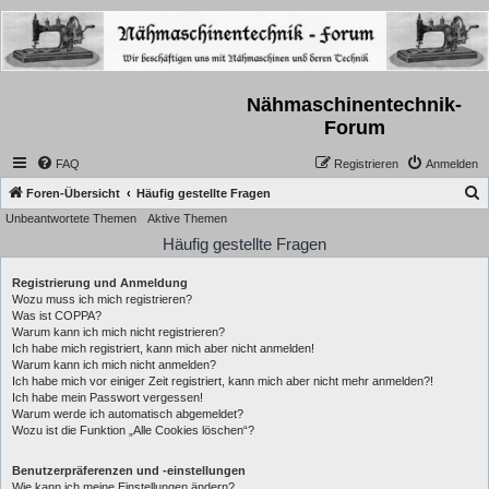
Nähmaschinentechnik-
Forum
FAQ
Registrieren
Anmelden
S
Foren-Übersicht
Häufig gestellte Fragen
Unbeantwortete Themen
Aktive Themen
u
Häufig gestellte Fragen
c
h
Registrierung und Anmeldung
e
Wozu muss ich mich registrieren?
Was ist COPPA?
Warum kann ich mich nicht registrieren?
Ich habe mich registriert, kann mich aber nicht anmelden!
Warum kann ich mich nicht anmelden?
Ich habe mich vor einiger Zeit registriert, kann mich aber nicht mehr anmelden?!
Ich habe mein Passwort vergessen!
Warum werde ich automatisch abgemeldet?
Wozu ist die Funktion „Alle Cookies löschen“?
Benutzerpräferenzen und -einstellungen
Wie kann ich meine Einstellungen ändern?