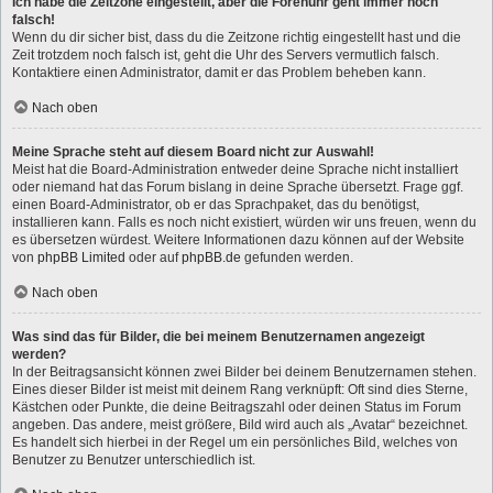
Ich habe die Zeitzone eingestellt, aber die Forenuhr geht immer noch
falsch!
Wenn du dir sicher bist, dass du die Zeitzone richtig eingestellt hast und die
Zeit trotzdem noch falsch ist, geht die Uhr des Servers vermutlich falsch.
Kontaktiere einen Administrator, damit er das Problem beheben kann.
Nach oben
Meine Sprache steht auf diesem Board nicht zur Auswahl!
Meist hat die Board-Administration entweder deine Sprache nicht installiert
oder niemand hat das Forum bislang in deine Sprache übersetzt. Frage ggf.
einen Board-Administrator, ob er das Sprachpaket, das du benötigst,
installieren kann. Falls es noch nicht existiert, würden wir uns freuen, wenn du
es übersetzen würdest. Weitere Informationen dazu können auf der Website
von
phpBB Limited
oder auf
phpBB.de
gefunden werden.
Nach oben
Was sind das für Bilder, die bei meinem Benutzernamen angezeigt
werden?
In der Beitragsansicht können zwei Bilder bei deinem Benutzernamen stehen.
Eines dieser Bilder ist meist mit deinem Rang verknüpft: Oft sind dies Sterne,
Kästchen oder Punkte, die deine Beitragszahl oder deinen Status im Forum
angeben. Das andere, meist größere, Bild wird auch als „Avatar“ bezeichnet.
Es handelt sich hierbei in der Regel um ein persönliches Bild, welches von
Benutzer zu Benutzer unterschiedlich ist.