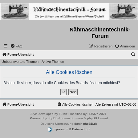
Nähmaschinentechnik-
Forum
FAQ
Registrieren
Anmelden
S
Foren-Übersicht
Unbeantwortete Themen
Aktive Themen
u
c
Alle Cookies löschen
h
Bist du dir sicher, dass du alle Cookies des Boards löschen möchtest?
e
Foren-Übersicht
Alle Cookies löschen
Alle Zeiten sind
UTC+02:00
Style developed by Turaiel, modified by HUSKY 2021,
Powered by
phpBB
® Forum Software © phpBB Limited
Deutsche Übersetzung durch
phpBB.de
Impressum & Datenschutz