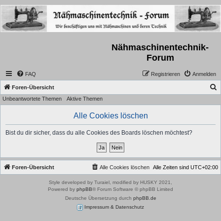
Nähmaschinentechnik-
Forum
FAQ
Registrieren
Anmelden
S
Foren-Übersicht
Unbeantwortete Themen
Aktive Themen
u
c
Alle Cookies löschen
h
Bist du dir sicher, dass du alle Cookies des Boards löschen möchtest?
e
Foren-Übersicht
Alle Cookies löschen
Alle Zeiten sind
UTC+02:00
Style developed by Turaiel, modified by HUSKY 2021,
Powered by
phpBB
® Forum Software © phpBB Limited
Deutsche Übersetzung durch
phpBB.de
Impressum & Datenschutz