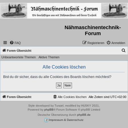
Nähmaschinentechnik-
Forum
FAQ
Registrieren
Anmelden
S
Foren-Übersicht
Unbeantwortete Themen
Aktive Themen
u
c
Alle Cookies löschen
h
Bist du dir sicher, dass du alle Cookies des Boards löschen möchtest?
e
Foren-Übersicht
Alle Cookies löschen
Alle Zeiten sind
UTC+02:00
Style developed by Turaiel, modified by HUSKY 2021,
Powered by
phpBB
® Forum Software © phpBB Limited
Deutsche Übersetzung durch
phpBB.de
Impressum & Datenschutz