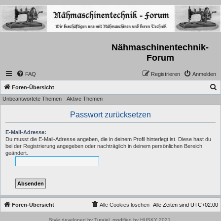
Nähmaschinentechnik-
Forum
FAQ
Registrieren
Anmelden
S
Foren-Übersicht
Unbeantwortete Themen
Aktive Themen
u
c
Passwort zurücksetzen
h
E-Mail-Adresse:
e
Du musst die E-Mail-Adresse angeben, die in deinem Profil hinterlegt ist. Diese hast du
bei der Registrierung angegeben oder nachträglich in deinem persönlichen Bereich
geändert.
Foren-Übersicht
Alle Cookies löschen
Alle Zeiten sind
UTC+02:00
Style developed by Turaiel, modified by HUSKY 2021,