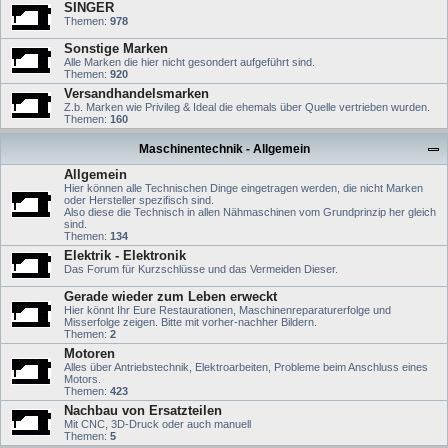
SINGER
Themen:
978
Sonstige Marken
Alle Marken die hier nicht gesondert aufgeführt sind.
Themen:
920
Versandhandelsmarken
Z.b. Marken wie Privileg & Ideal die ehemals über Quelle vertrieben wurden.
Themen:
160
Maschinentechnik - Allgemein
Allgemein
Hier können alle Technischen Dinge eingetragen werden, die nicht Marken
oder Hersteller spezifisch sind.
Also diese die Technisch in allen Nähmaschinen vom Grundprinzip her gleich
sind.
Themen:
134
Elektrik - Elektronik
Das Forum für Kurzschlüsse und das Vermeiden Dieser.
Gerade wieder zum Leben erweckt
Hier könnt Ihr Eure Restaurationen, Maschinenreparaturerfolge und
Misserfolge zeigen. Bitte mit vorher-nachher Bildern.
Themen:
2
Motoren
Alles über Antriebstechnik, Elektroarbeiten, Probleme beim Anschluss eines
Motors.
Themen:
423
Nachbau von Ersatzteilen
Mit CNC, 3D-Druck oder auch manuell
Themen:
5