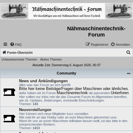
Nähmaschinentechnik-
Forum
FAQ
Registrieren
Anmelden
S
Foren-Übersicht
Unbeantwortete Themen
Aktive Themen
u
Aktuelle Zeit: Donnerstag 6. August 2026, 00:37
c
Community
h
News und Ankündigungen
e
Alles was das Forum an sich betrifft.
Bitte hier keine Beiträge/Fragen über Maschinen oder ähnliches
,
Maschinentechnik
Unterforen
dafür haben wir im Forum
die passenden
.
Hier sollten nur Infos rein die das Gesamte Forum im Allgemeinen betreffen,
wie zb. Updates, Änderungen, eventuelle Einschränkungen.
Themen:
143
Neuvorstellungen
Hier können sich neue Mitglieder kurz vorstellen.
Wie seid ihr an das Hobby oder an eure Maschinen gekommen usw.
Wenn ihr uns an euren Maschinen teilhaben lassen wollt, tut das bitte in den
entsprechenden Brettern.
Themen:
1413