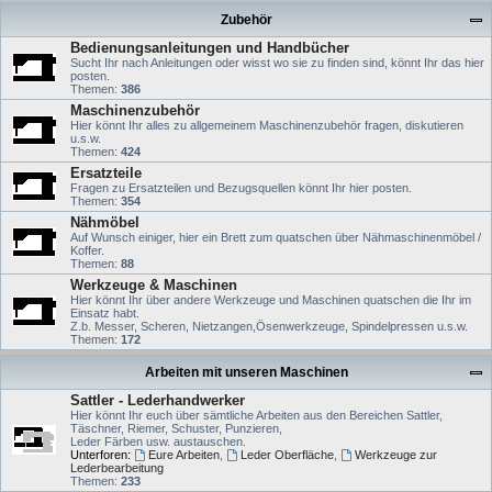
Zubehör
Bedienungsanleitungen und Handbücher
Sucht Ihr nach Anleitungen oder wisst wo sie zu finden sind, könnt Ihr das hier
posten.
Themen:
386
Maschinenzubehör
Hier könnt Ihr alles zu allgemeinem Maschinenzubehör fragen, diskutieren
u.s.w.
Themen:
424
Ersatzteile
Fragen zu Ersatzteilen und Bezugsquellen könnt Ihr hier posten.
Themen:
354
Nähmöbel
Auf Wunsch einiger, hier ein Brett zum quatschen über Nähmaschinenmöbel /
Koffer.
Themen:
88
Werkzeuge & Maschinen
Hier könnt Ihr über andere Werkzeuge und Maschinen quatschen die Ihr im
Einsatz habt.
Z.b. Messer, Scheren, Nietzangen,Ösenwerkzeuge, Spindelpressen u.s.w.
Themen:
172
Arbeiten mit unseren Maschinen
Sattler - Lederhandwerker
Hier könnt Ihr euch über sämtliche Arbeiten aus den Bereichen Sattler,
Täschner, Riemer, Schuster, Punzieren,
Leder Färben usw. austauschen.
Unterforen:
Eure Arbeiten
,
Leder Oberfläche
,
Werkzeuge zur
Lederbearbeitung
Themen:
233