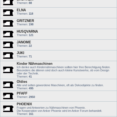
Themen:
88
ELNA
Themen:
118
GRITZNER
Themen:
198
HUSQVARNA
Themen:
121
JANOME
Themen:
22
JUKI
Themen:
71
Kinder Nähmaschinen
Ich denke auch Kindernähmaschinen sollten hier Ihre Berechtigung finden.
Besonders die älteren sind doch auch kleine Kunstwerke, ob vom Design
oder der Technik.
Themen:
41
Oldies
Alte und selten gewordene Maschinen, oft als Dekoobjekte zu finden.
Themen:
495
PFAFF
Themen:
2950
PHOENIX
Fragen und Antworten zu Nähmaschinen von Phoenix.
Die Kooperation von Anker Phoenix wird im Anker Forum behandelt.
Themen:
161