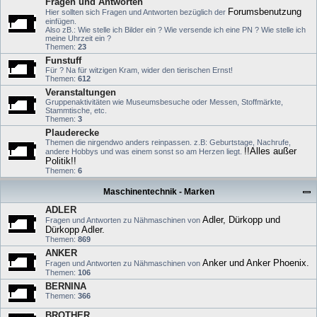
Fragen und Antworten
Forumsbenutzung
Hier sollten sich Fragen und Antworten bezüglich der
einfügen.
Also zB.: Wie stelle ich Bilder ein ? Wie versende ich eine PN ? Wie stelle ich
meine Uhrzeit ein ?
Themen:
23
Funstuff
Für ? Na für witzigen Kram, wider den tierischen Ernst!
Themen:
612
Veranstaltungen
Gruppenaktivitäten wie Museumsbesuche oder Messen, Stoffmärkte,
Stammtische, etc.
Themen:
3
Plauderecke
Themen die nirgendwo anders reinpassen. z.B: Geburtstage, Nachrufe,
!!Alles außer
andere Hobbys und was einem sonst so am Herzen liegt.
Politik!!
Themen:
6
Maschinentechnik - Marken
ADLER
Adler, Dürkopp und
Fragen und Antworten zu Nähmaschinen von
Dürkopp Adler.
Themen:
869
ANKER
Anker und Anker Phoenix.
Fragen und Antworten zu Nähmaschinen von
Themen:
106
BERNINA
Themen:
366
BROTHER