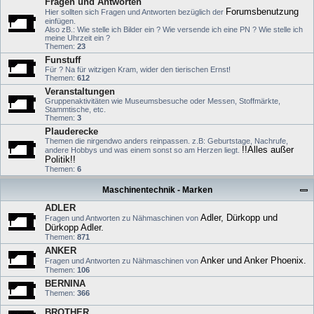
Fragen und Antworten
Forumsbenutzung
Hier sollten sich Fragen und Antworten bezüglich der
einfügen.
Also zB.: Wie stelle ich Bilder ein ? Wie versende ich eine PN ? Wie stelle ich
meine Uhrzeit ein ?
Themen:
23
Funstuff
Für ? Na für witzigen Kram, wider den tierischen Ernst!
Themen:
612
Veranstaltungen
Gruppenaktivitäten wie Museumsbesuche oder Messen, Stoffmärkte,
Stammtische, etc.
Themen:
3
Plauderecke
Themen die nirgendwo anders reinpassen. z.B: Geburtstage, Nachrufe,
!!Alles außer
andere Hobbys und was einem sonst so am Herzen liegt.
Politik!!
Themen:
6
Maschinentechnik - Marken
ADLER
Adler, Dürkopp und
Fragen und Antworten zu Nähmaschinen von
Dürkopp Adler.
Themen:
871
ANKER
Anker und Anker Phoenix.
Fragen und Antworten zu Nähmaschinen von
Themen:
106
BERNINA
Themen:
366
BROTHER