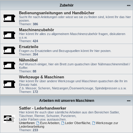
Zubehör
Bedienungsanleitungen und Handbücher
Sucht Ihr nach Anleitungen oder wisst wo sie zu finden sind, könnt Ihr das hier
posten.
Themen:
386
Maschinenzubehör
Hier könnt Ihr alles zu allgemeinem Maschinenzubehör fragen, diskutieren
u.s.w.
Themen:
424
Ersatzteile
Fragen zu Ersatzteilen und Bezugsquellen könnt Ihr hier posten.
Themen:
354
Nähmöbel
Auf Wunsch einiger, hier ein Brett zum quatschen über Nähmaschinenmöbel /
Koffer.
Themen:
88
Werkzeuge & Maschinen
Hier könnt Ihr über andere Werkzeuge und Maschinen quatschen die Ihr im
Einsatz habt.
Z.b. Messer, Scheren, Nietzangen,Ösenwerkzeuge, Spindelpressen u.s.w.
Themen:
172
Arbeiten mit unseren Maschinen
Sattler - Lederhandwerker
Hier könnt Ihr euch über sämtliche Arbeiten aus den Bereichen Sattler,
Täschner, Riemer, Schuster, Punzieren,
Leder Färben usw. austauschen.
Unterforen:
Eure Arbeiten
,
Leder Oberfläche
,
Werkzeuge zur
Lederbearbeitung
Themen:
233