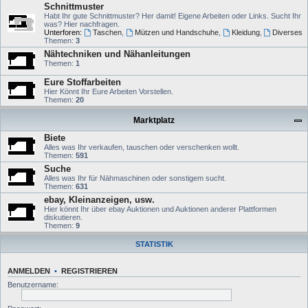
Schnittmuster
Habt Ihr gute Schnittmuster? Her damit! Eigene Arbeiten oder Links. Sucht Ihr
was? Hier nachfragen.
Unterforen:
Taschen
,
Mützen und Handschuhe
,
Kleidung
,
Diverses
Themen:
3
Nähtechniken und Nähanleitungen
Themen:
1
Eure Stoffarbeiten
Hier Könnt Ihr Eure Arbeiten Vorstellen.
Themen:
20
Marktplatz
Biete
Alles was Ihr verkaufen, tauschen oder verschenken wollt.
Themen:
591
Suche
Alles was Ihr für Nähmaschinen oder sonstigem sucht.
Themen:
631
ebay, Kleinanzeigen, usw.
Hier könnt Ihr über ebay Auktionen und Auktionen anderer Plattformen
diskutieren.
Themen:
9
STATISTIK
ANMELDEN
•
REGISTRIEREN
Benutzername: