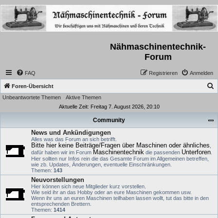
Nähmaschinentechnik-
Forum
FAQ
Registrieren
Anmelden
S
Foren-Übersicht
Unbeantwortete Themen
Aktive Themen
u
Aktuelle Zeit: Freitag 7. August 2026, 20:10
c
Community
h
News und Ankündigungen
e
Alles was das Forum an sich betrifft.
Bitte hier keine Beiträge/Fragen über Maschinen oder ähnliches
,
Maschinentechnik
Unterforen
dafür haben wir im Forum
die passenden
.
Hier sollten nur Infos rein die das Gesamte Forum im Allgemeinen betreffen,
wie zb. Updates, Änderungen, eventuelle Einschränkungen.
Themen:
143
Neuvorstellungen
Hier können sich neue Mitglieder kurz vorstellen.
Wie seid ihr an das Hobby oder an eure Maschinen gekommen usw.
Wenn ihr uns an euren Maschinen teilhaben lassen wollt, tut das bitte in den
entsprechenden Brettern.
Themen:
1414