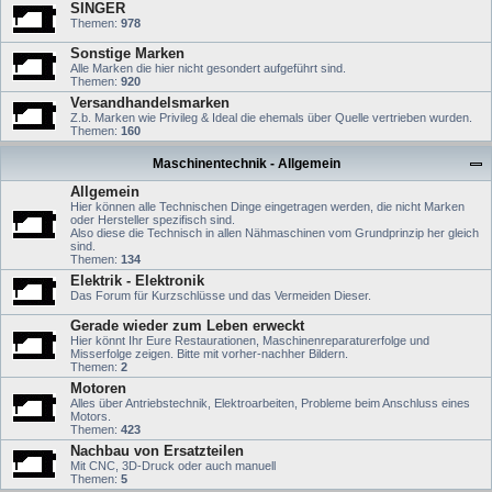
SINGER
Themen:
978
Sonstige Marken
Alle Marken die hier nicht gesondert aufgeführt sind.
Themen:
920
Versandhandelsmarken
Z.b. Marken wie Privileg & Ideal die ehemals über Quelle vertrieben wurden.
Themen:
160
Maschinentechnik - Allgemein
Allgemein
Hier können alle Technischen Dinge eingetragen werden, die nicht Marken
oder Hersteller spezifisch sind.
Also diese die Technisch in allen Nähmaschinen vom Grundprinzip her gleich
sind.
Themen:
134
Elektrik - Elektronik
Das Forum für Kurzschlüsse und das Vermeiden Dieser.
Gerade wieder zum Leben erweckt
Hier könnt Ihr Eure Restaurationen, Maschinenreparaturerfolge und
Misserfolge zeigen. Bitte mit vorher-nachher Bildern.
Themen:
2
Motoren
Alles über Antriebstechnik, Elektroarbeiten, Probleme beim Anschluss eines
Motors.
Themen:
423
Nachbau von Ersatzteilen
Mit CNC, 3D-Druck oder auch manuell
Themen:
5