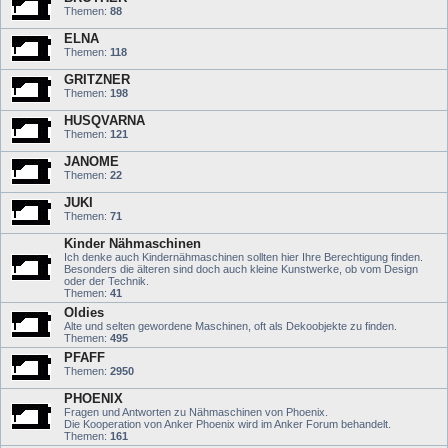
Themen:
88
ELNA
Themen:
118
GRITZNER
Themen:
198
HUSQVARNA
Themen:
121
JANOME
Themen:
22
JUKI
Themen:
71
Kinder Nähmaschinen
Ich denke auch Kindernähmaschinen sollten hier Ihre Berechtigung finden.
Besonders die älteren sind doch auch kleine Kunstwerke, ob vom Design
oder der Technik.
Themen:
41
Oldies
Alte und selten gewordene Maschinen, oft als Dekoobjekte zu finden.
Themen:
495
PFAFF
Themen:
2950
PHOENIX
Fragen und Antworten zu Nähmaschinen von Phoenix.
Die Kooperation von Anker Phoenix wird im Anker Forum behandelt.
Themen:
161