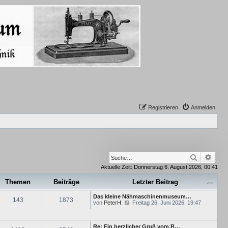
Registrieren
Anmelden
Suche
Erwe
Aktuelle Zeit: Donnerstag 6. August 2026, 00:41
Themen
Beiträge
Letzter Beitrag
Das kleine Nähmaschinenmuseum…
143
1873
N
von
PeterH.
Freitag 26. Juni 2026, 19:47
e
u
e
Re: Ein herzlicher Gruß vom B…
s