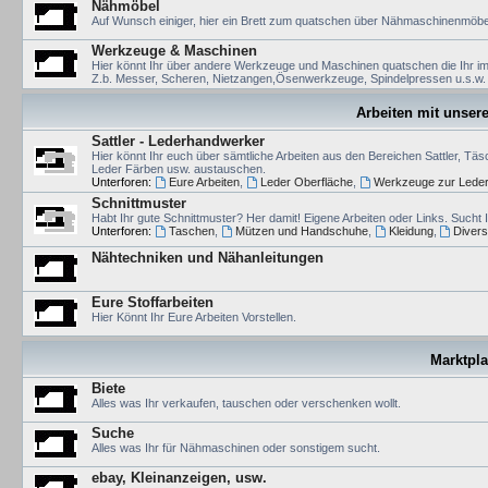
Nähmöbel
Auf Wunsch einiger, hier ein Brett zum quatschen über Nähmaschinenmöbel 
Werkzeuge & Maschinen
Hier könnt Ihr über andere Werkzeuge und Maschinen quatschen die Ihr im
Z.b. Messer, Scheren, Nietzangen,Ösenwerkzeuge, Spindelpressen u.s.w.
Arbeiten mit unser
Sattler - Lederhandwerker
Hier könnt Ihr euch über sämtliche Arbeiten aus den Bereichen Sattler, Täs
Leder Färben usw. austauschen.
Unterforen:
Eure Arbeiten
,
Leder Oberfläche
,
Werkzeuge zur Leder
Schnittmuster
Habt Ihr gute Schnittmuster? Her damit! Eigene Arbeiten oder Links. Sucht
Unterforen:
Taschen
,
Mützen und Handschuhe
,
Kleidung
,
Diver
Nähtechniken und Nähanleitungen
Eure Stoffarbeiten
Hier Könnt Ihr Eure Arbeiten Vorstellen.
Marktpla
Biete
Alles was Ihr verkaufen, tauschen oder verschenken wollt.
Suche
Alles was Ihr für Nähmaschinen oder sonstigem sucht.
ebay, Kleinanzeigen, usw.