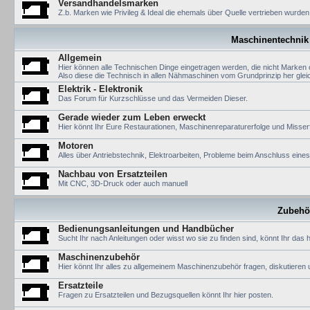
Versandhandelsmarken
Z.b. Marken wie Privileg & Ideal die ehemals über Quelle vertrieben wurden
Maschinentechnik 
Allgemein
Hier können alle Technischen Dinge eingetragen werden, die nicht Marken o
Also diese die Technisch in allen Nähmaschinen vom Grundprinzip her gleic
Elektrik - Elektronik
Das Forum für Kurzschlüsse und das Vermeiden Dieser.
Gerade wieder zum Leben erweckt
Hier könnt Ihr Eure Restaurationen, Maschinenreparaturerfolge und Misserfo
Motoren
Alles über Antriebstechnik, Elektroarbeiten, Probleme beim Anschluss eine
Nachbau von Ersatzteilen
Mit CNC, 3D-Druck oder auch manuell
Zubehö
Bedienungsanleitungen und Handbücher
Sucht Ihr nach Anleitungen oder wisst wo sie zu finden sind, könnt Ihr das h
Maschinenzubehör
Hier könnt Ihr alles zu allgemeinem Maschinenzubehör fragen, diskutieren 
Ersatzteile
Fragen zu Ersatzteilen und Bezugsquellen könnt Ihr hier posten.