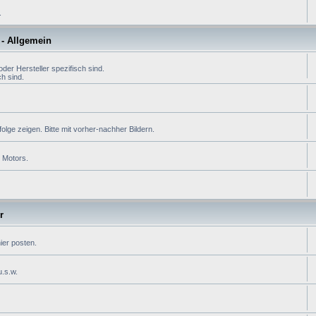
.
- Allgemein
der Hersteller spezifisch sind.
h sind.
lge zeigen. Bitte mit vorher-nachher Bildern.
s Motors.
r
ier posten.
u.s.w.