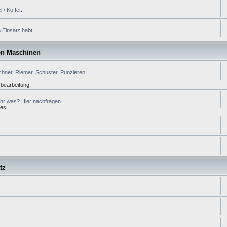
/ Koffer.
 Einsatz habt.
en Maschinen
chner, Riemer, Schuster, Punzieren,
bearbeitung
 Ihr was? Hier nachfragen.
ses
tz