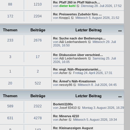
u
e
Re: Pfaff 260 in Pfaff Nähsch…
e
88
1210
e
i
N
von
dieter kohl
Dienstag 28. Juli 2026, 17:52
r
s
t
e
B
t
r
u
e
Re: Preiswertes Zubehör fürs …
e
a
172
2204
e
i
N
von
Knopp1
Mittwoch 5. August 2026, 21:52
r
g
s
t
e
B
t
r
u
e
e
a
e
i
Themen
Beiträge
Letzter Beitrag
r
g
s
t
B
t
r
e
Re: Suche nach der Bedienungs…
e
a
233
2676
i
N
von
A&I Lederhandwerk
r
Mittwoch 29. Juli
g
t
e
2026, 16:50
B
r
u
e
a
e
i
g
Re: Diskussion über verschied…
s
t
3
17
N
von
A&I Lederhandwerk
Samstag 25. Juli
t
r
e
2026, 16:05
e
a
u
r
g
e
Re: engl. Näh-/Reparaturanlei…
B
1
2
s
N
von
Asher
Freitag 24. April 2026, 17:31
e
t
e
i
e
u
t
Re: Ärmel's Näh-Kreationen
r
20
522
e
r
N
von
nessty86
Mittwoch 8. Juli 2026, 04:45
B
s
a
e
e
t
g
u
i
e
e
Themen
Beiträge
Letzter Beitrag
t
r
s
r
B
t
a
e
Borletti1100s
e
589
2322
g
i
N
von
Josef 83410
Montag 3. August 2026, 16:29
r
t
e
B
r
u
e
Re: Minerva 4210
631
4278
a
e
N
i
von
Asher
Mittwoch 5. August 2026, 19:34
g
s
e
t
t
u
r
Re: Kleinanzeigen August
e
e
a