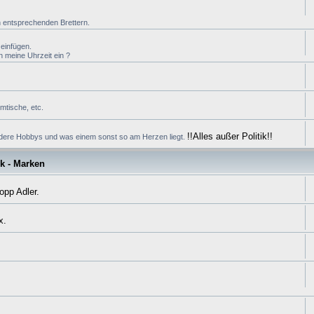
en entsprechenden Brettern.
einfügen.
ch meine Uhrzeit ein ?
tische, etc.
!!Alles außer Politik!!
ndere Hobbys und was einem sonst so am Herzen liegt.
k - Marken
opp Adler.
x.