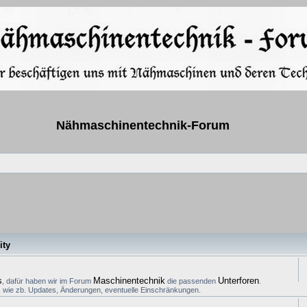
Nähmaschinentechnik-Forum
ty
s
Maschinentechnik
Unterforen
, dafür haben wir im Forum
die passenden
.
n, wie zb. Updates, Änderungen, eventuelle Einschränkungen.