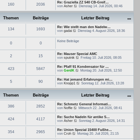
u
i
Re: Graziella ZZ 540 CB-Greif…
g
r
160
2036
e
t
N
von
Asher
Dienstag 14. Juli 2026, 00:46
B
s
r
e
e
t
a
u
i
e
g
e
Themen
Beiträge
Letzter Beitrag
t
r
s
r
B
t
a
e
Re: Wie stellt man den Nadelw…
e
134
1693
g
N
i
von
gadai
Dienstag 4. August 2026, 18:36
r
e
t
B
u
r
e
Keine Beiträge
e
a
0
0
i
s
g
t
t
r
e
Re: Mauser Special AMC
a
2
15
r
N
von
sputnik
Freitag 10. Juli 2026, 08:05
g
B
e
e
u
Re: Pfaff 91 Kondensator für …
i
423
5847
e
N
von
GerdK
Montag 20. Juli 2026, 12:50
t
s
e
r
t
u
a
Re: Hat jemand Erfahrungen mi…
e
5
90
e
g
N
von
Knopp1
Sonntag 12. Juli 2026, 13:28
r
s
e
B
t
u
e
e
e
Themen
Beiträge
i
Letzter Beitrag
r
s
t
B
t
r
e
Re: Schmetz General Informati…
e
386
2852
a
N
i
von
Noffie
Mittwoch 22. Juli 2026, 08:41
r
g
e
t
B
u
r
e
Re: Suche Nadeln für antike S…
424
4117
e
a
N
i
von
Asher
Sonntag 2. August 2026, 14:31
s
g
e
t
t
u
r
Re: Union Spezial 15400 Fußhe…
e
354
2965
e
a
N
von
Croh
Montag 20. Juli 2026, 21:15
r
s
g
e
B
t