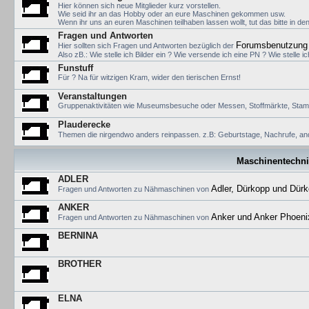
Hier können sich neue Mitglieder kurz vorstellen.
Wie seid ihr an das Hobby oder an eure Maschinen gekommen usw.
Wenn ihr uns an euren Maschinen teilhaben lassen wollt, tut das bitte in d
Fragen und Antworten
Forumsbenutzung
Hier sollten sich Fragen und Antworten bezüglich der
Also zB.: Wie stelle ich Bilder ein ? Wie versende ich eine PN ? Wie stelle i
Funstuff
Für ? Na für witzigen Kram, wider den tierischen Ernst!
Veranstaltungen
Gruppenaktivitäten wie Museumsbesuche oder Messen, Stoffmärkte, Stamm
Plauderecke
Themen die nirgendwo anders reinpassen. z.B: Geburtstage, Nachrufe, a
Maschinentechni
ADLER
Adler, Dürkopp und Dürk
Fragen und Antworten zu Nähmaschinen von
ANKER
Anker und Anker Phoeni
Fragen und Antworten zu Nähmaschinen von
BERNINA
BROTHER
ELNA