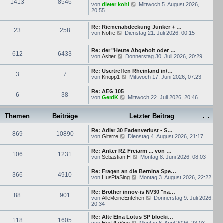
1413
8546
N
von
dieter kohl
t
Mittwoch 5. August 2026,
e
20:55
e
u
r
e
B
Re: Riemenabdeckung Junker + …
s
e
23
258
N
von
Noffie
Dienstag 21. Juli 2026, 00:15
t
i
e
e
t
u
r
r
Re: der "Heute Abgeholt oder …
e
B
a
612
6433
N
von
Asher
s
Donnerstag 30. Juli 2026, 20:29
e
g
e
t
i
u
e
t
Re: Usertreffen Rheinland in/…
3
7
e
r
r
N
von
Knopp1
Mittwoch 17. Juni 2026, 07:23
s
B
a
e
t
e
g
u
Re: AEG 105
e
i
6
38
e
N
von
GerdK
Mittwoch 22. Juli 2026, 20:46
r
t
s
e
B
r
t
u
e
a
e
e
Themen
Beiträge
i
Letzter Beitrag
g
r
s
t
B
t
r
e
Re: Adler 30 Fadenverlust - S…
e
869
10890
a
N
i
von
Gitarre
Dienstag 4. August 2026, 21:17
r
g
e
t
B
u
r
e
Re: Anker RZ Freiarm ... von …
106
1231
e
a
i
N
von
Sebastian.H
Montag 8. Juni 2026, 08:03
s
g
t
e
t
r
u
Re: Fragen an die Bernina Spe…
e
366
4910
a
e
N
von
HusPfaSing
Montag 3. August 2026, 22:22
r
g
s
e
B
t
u
e
Re: Brother innov-is NV30 "nä…
e
88
901
e
i
N
von
AlleMeineEntchen
Donnerstag 9. Juli 2026,
r
s
t
e
20:34
B
t
r
u
e
e
a
e
i
Re: Alte Elna Lotus SP blocki…
r
118
1605
g
s
N
t
von
HusPfaSing
Montag 6. April 2026, 23:03