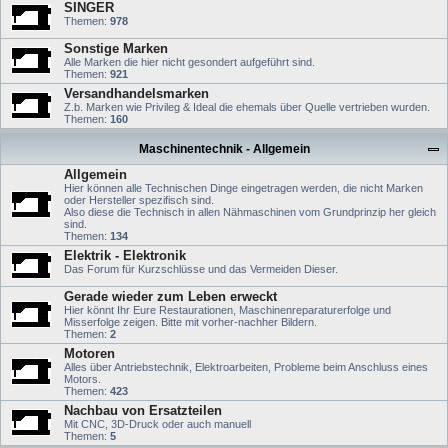
SINGER
Themen:
978
Sonstige Marken
Alle Marken die hier nicht gesondert aufgeführt sind.
Themen:
921
Versandhandelsmarken
Z.b. Marken wie Privileg & Ideal die ehemals über Quelle vertrieben wurden.
Themen:
160
Maschinentechnik - Allgemein
Allgemein
Hier können alle Technischen Dinge eingetragen werden, die nicht Marken
oder Hersteller spezifisch sind.
Also diese die Technisch in allen Nähmaschinen vom Grundprinzip her gleich
sind.
Themen:
134
Elektrik - Elektronik
Das Forum für Kurzschlüsse und das Vermeiden Dieser.
Gerade wieder zum Leben erweckt
Hier könnt Ihr Eure Restaurationen, Maschinenreparaturerfolge und
Misserfolge zeigen. Bitte mit vorher-nachher Bildern.
Themen:
2
Motoren
Alles über Antriebstechnik, Elektroarbeiten, Probleme beim Anschluss eines
Motors.
Themen:
423
Nachbau von Ersatzteilen
Mit CNC, 3D-Druck oder auch manuell
Themen:
5