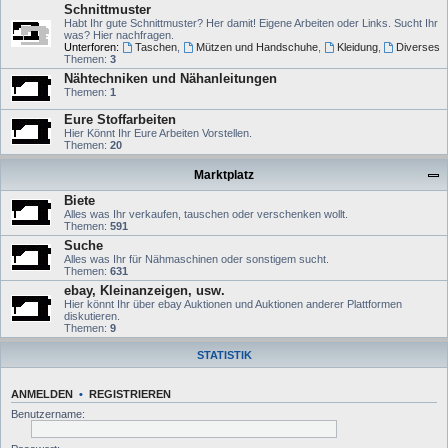
Schnittmuster
Habt Ihr gute Schnittmuster? Her damit! Eigene Arbeiten oder Links. Sucht Ihr
was? Hier nachfragen.
Unterforen:
Taschen
,
Mützen und Handschuhe
,
Kleidung
,
Diverses
Themen:
3
Nähtechniken und Nähanleitungen
Themen:
1
Eure Stoffarbeiten
Hier Könnt Ihr Eure Arbeiten Vorstellen.
Themen:
20
Marktplatz
Biete
Alles was Ihr verkaufen, tauschen oder verschenken wollt.
Themen:
591
Suche
Alles was Ihr für Nähmaschinen oder sonstigem sucht.
Themen:
631
ebay, Kleinanzeigen, usw.
Hier könnt Ihr über ebay Auktionen und Auktionen anderer Plattformen
diskutieren.
Themen:
9
STATISTIK
ANMELDEN
•
REGISTRIEREN
Benutzername: