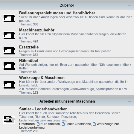
Zubehör
Bedienungsanleitungen und Handbücher
Sucht Ihr nach Anleitungen oder wisst wo sie zu finden sind, könnt Ihr das hier
posten.
Themen:
386
Maschinenzubehör
Hier könnt Ihr alles zu allgemeinem Maschinenzubehör fragen, diskutieren
u.s.w.
Themen:
424
Ersatzteile
Fragen zu Ersatzteilen und Bezugsquellen könnt Ihr hier posten.
Themen:
354
Nähmöbel
Auf Wunsch einiger, hier ein Brett zum quatschen über Nähmaschinenmöbel /
Koffer.
Themen:
88
Werkzeuge & Maschinen
Hier könnt Ihr über andere Werkzeuge und Maschinen quatschen die Ihr im
Einsatz habt.
Z.b. Messer, Scheren, Nietzangen,Ösenwerkzeuge, Spindelpressen u.s.w.
Themen:
172
Arbeiten mit unseren Maschinen
Sattler - Lederhandwerker
Hier könnt Ihr euch über sämtliche Arbeiten aus den Bereichen Sattler,
Täschner, Riemer, Schuster, Punzieren,
Leder Färben usw. austauschen.
Unterforen:
Eure Arbeiten
,
Leder Oberfläche
,
Werkzeuge zur
Lederbearbeitung
Themen:
233