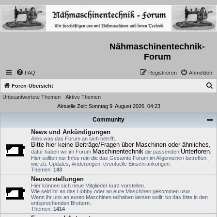
Nähmaschinentechnik-
Forum
FAQ
Registrieren
Anmelden
S
Foren-Übersicht
Unbeantwortete Themen
Aktive Themen
u
Aktuelle Zeit: Sonntag 9. August 2026, 04:23
c
Community
h
News und Ankündigungen
e
Alles was das Forum an sich betrifft.
Bitte hier keine Beiträge/Fragen über Maschinen oder ähnliches
,
Maschinentechnik
Unterforen
dafür haben wir im Forum
die passenden
.
Hier sollten nur Infos rein die das Gesamte Forum im Allgemeinen betreffen,
wie zb. Updates, Änderungen, eventuelle Einschränkungen.
Themen:
143
Neuvorstellungen
Hier können sich neue Mitglieder kurz vorstellen.
Wie seid ihr an das Hobby oder an eure Maschinen gekommen usw.
Wenn ihr uns an euren Maschinen teilhaben lassen wollt, tut das bitte in den
entsprechenden Brettern.
Themen:
1414