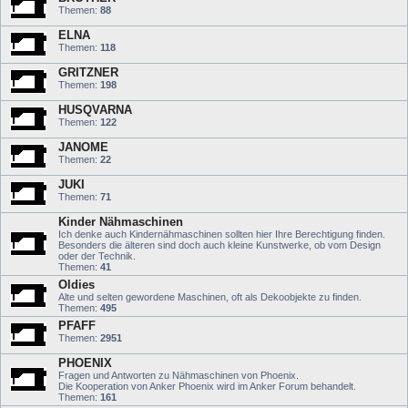
Themen:
88
ELNA
Themen:
118
GRITZNER
Themen:
198
HUSQVARNA
Themen:
122
JANOME
Themen:
22
JUKI
Themen:
71
Kinder Nähmaschinen
Ich denke auch Kindernähmaschinen sollten hier Ihre Berechtigung finden.
Besonders die älteren sind doch auch kleine Kunstwerke, ob vom Design
oder der Technik.
Themen:
41
Oldies
Alte und selten gewordene Maschinen, oft als Dekoobjekte zu finden.
Themen:
495
PFAFF
Themen:
2951
PHOENIX
Fragen und Antworten zu Nähmaschinen von Phoenix.
Die Kooperation von Anker Phoenix wird im Anker Forum behandelt.
Themen:
161