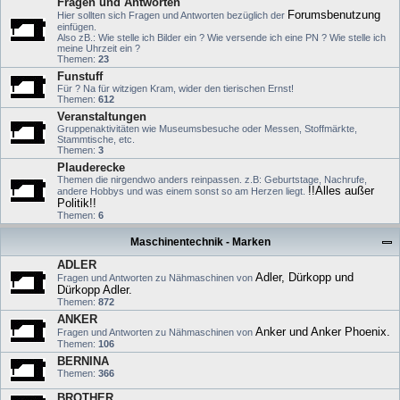
Fragen und Antworten
Forumsbenutzung
Hier sollten sich Fragen und Antworten bezüglich der
einfügen.
Also zB.: Wie stelle ich Bilder ein ? Wie versende ich eine PN ? Wie stelle ich
meine Uhrzeit ein ?
Themen:
23
Funstuff
Für ? Na für witzigen Kram, wider den tierischen Ernst!
Themen:
612
Veranstaltungen
Gruppenaktivitäten wie Museumsbesuche oder Messen, Stoffmärkte,
Stammtische, etc.
Themen:
3
Plauderecke
Themen die nirgendwo anders reinpassen. z.B: Geburtstage, Nachrufe,
!!Alles außer
andere Hobbys und was einem sonst so am Herzen liegt.
Politik!!
Themen:
6
Maschinentechnik - Marken
ADLER
Adler, Dürkopp und
Fragen und Antworten zu Nähmaschinen von
Dürkopp Adler.
Themen:
872
ANKER
Anker und Anker Phoenix.
Fragen und Antworten zu Nähmaschinen von
Themen:
106
BERNINA
Themen:
366
BROTHER