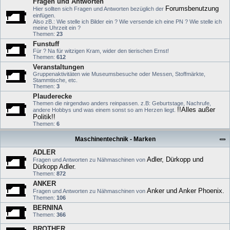
Fragen und Antworten
Forumsbenutzung
Hier sollten sich Fragen und Antworten bezüglich der
einfügen.
Also zB.: Wie stelle ich Bilder ein ? Wie versende ich eine PN ? Wie stelle ich
meine Uhrzeit ein ?
Themen:
23
Funstuff
Für ? Na für witzigen Kram, wider den tierischen Ernst!
Themen:
612
Veranstaltungen
Gruppenaktivitäten wie Museumsbesuche oder Messen, Stoffmärkte,
Stammtische, etc.
Themen:
3
Plauderecke
Themen die nirgendwo anders reinpassen. z.B: Geburtstage, Nachrufe,
!!Alles außer
andere Hobbys und was einem sonst so am Herzen liegt.
Politik!!
Themen:
6
Maschinentechnik - Marken
ADLER
Adler, Dürkopp und
Fragen und Antworten zu Nähmaschinen von
Dürkopp Adler.
Themen:
872
ANKER
Anker und Anker Phoenix.
Fragen und Antworten zu Nähmaschinen von
Themen:
106
BERNINA
Themen:
366
BROTHER