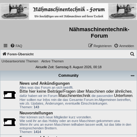
Nähmaschinentechnik-
Forum
FAQ
Registrieren
Anmelden
S
Foren-Übersicht
Unbeantwortete Themen
Aktive Themen
u
Aktuelle Zeit: Samstag 8. August 2026, 00:18
c
Community
h
News und Ankündigungen
e
Alles was das Forum an sich betrifft.
Bitte hier keine Beiträge/Fragen über Maschinen oder ähnliches
,
Maschinentechnik
Unterforen
dafür haben wir im Forum
die passenden
.
Hier sollten nur Infos rein die das Gesamte Forum im Allgemeinen betreffen,
wie zb. Updates, Änderungen, eventuelle Einschränkungen.
Themen:
143
Neuvorstellungen
Hier können sich neue Mitglieder kurz vorstellen.
Wie seid ihr an das Hobby oder an eure Maschinen gekommen usw.
Wenn ihr uns an euren Maschinen teilhaben lassen wollt, tut das bitte in den
entsprechenden Brettern.
Themen:
1414