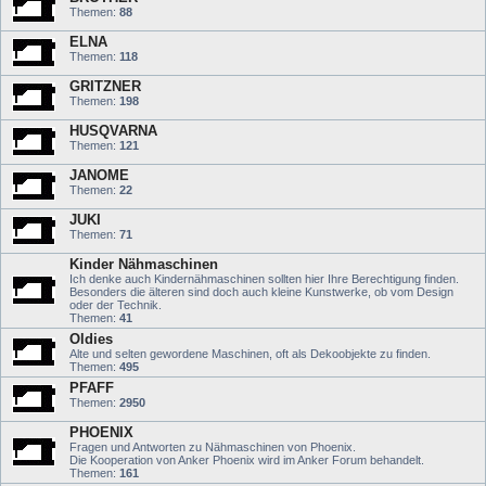
Themen:
88
ELNA
Themen:
118
GRITZNER
Themen:
198
HUSQVARNA
Themen:
121
JANOME
Themen:
22
JUKI
Themen:
71
Kinder Nähmaschinen
Ich denke auch Kindernähmaschinen sollten hier Ihre Berechtigung finden.
Besonders die älteren sind doch auch kleine Kunstwerke, ob vom Design
oder der Technik.
Themen:
41
Oldies
Alte und selten gewordene Maschinen, oft als Dekoobjekte zu finden.
Themen:
495
PFAFF
Themen:
2950
PHOENIX
Fragen und Antworten zu Nähmaschinen von Phoenix.
Die Kooperation von Anker Phoenix wird im Anker Forum behandelt.
Themen:
161