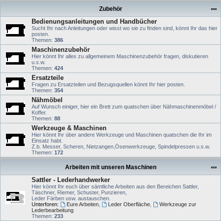
Zubehör
Bedienungsanleitungen und Handbücher
Sucht Ihr nach Anleitungen oder wisst wo sie zu finden sind, könnt Ihr das hier
posten.
Themen:
386
Maschinenzubehör
Hier könnt Ihr alles zu allgemeinem Maschinenzubehör fragen, diskutieren
u.s.w.
Themen:
424
Ersatzteile
Fragen zu Ersatzteilen und Bezugsquellen könnt Ihr hier posten.
Themen:
354
Nähmöbel
Auf Wunsch einiger, hier ein Brett zum quatschen über Nähmaschinenmöbel /
Koffer.
Themen:
88
Werkzeuge & Maschinen
Hier könnt Ihr über andere Werkzeuge und Maschinen quatschen die Ihr im
Einsatz habt.
Z.b. Messer, Scheren, Nietzangen,Ösenwerkzeuge, Spindelpressen u.s.w.
Themen:
172
Arbeiten mit unseren Maschinen
Sattler - Lederhandwerker
Hier könnt Ihr euch über sämtliche Arbeiten aus den Bereichen Sattler,
Täschner, Riemer, Schuster, Punzieren,
Leder Färben usw. austauschen.
Unterforen:
Eure Arbeiten
,
Leder Oberfläche
,
Werkzeuge zur
Lederbearbeitung
Themen:
233