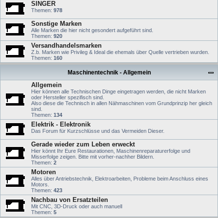
SINGER
Themen:
978
Sonstige Marken
Alle Marken die hier nicht gesondert aufgeführt sind.
Themen:
920
Versandhandelsmarken
Z.b. Marken wie Privileg & Ideal die ehemals über Quelle vertrieben wurden.
Themen:
160
Maschinentechnik - Allgemein
Allgemein
Hier können alle Technischen Dinge eingetragen werden, die nicht Marken
oder Hersteller spezifisch sind.
Also diese die Technisch in allen Nähmaschinen vom Grundprinzip her gleich
sind.
Themen:
134
Elektrik - Elektronik
Das Forum für Kurzschlüsse und das Vermeiden Dieser.
Gerade wieder zum Leben erweckt
Hier könnt Ihr Eure Restaurationen, Maschinenreparaturerfolge und
Misserfolge zeigen. Bitte mit vorher-nachher Bildern.
Themen:
2
Motoren
Alles über Antriebstechnik, Elektroarbeiten, Probleme beim Anschluss eines
Motors.
Themen:
423
Nachbau von Ersatzteilen
Mit CNC, 3D-Druck oder auch manuell
Themen:
5