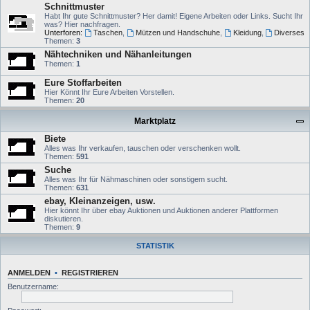
Schnittmuster
Habt Ihr gute Schnittmuster? Her damit! Eigene Arbeiten oder Links. Sucht Ihr
was? Hier nachfragen.
Unterforen:
Taschen
,
Mützen und Handschuhe
,
Kleidung
,
Diverses
Themen:
3
Nähtechniken und Nähanleitungen
Themen:
1
Eure Stoffarbeiten
Hier Könnt Ihr Eure Arbeiten Vorstellen.
Themen:
20
Marktplatz
Biete
Alles was Ihr verkaufen, tauschen oder verschenken wollt.
Themen:
591
Suche
Alles was Ihr für Nähmaschinen oder sonstigem sucht.
Themen:
631
ebay, Kleinanzeigen, usw.
Hier könnt Ihr über ebay Auktionen und Auktionen anderer Plattformen
diskutieren.
Themen:
9
STATISTIK
ANMELDEN
•
REGISTRIEREN
Benutzername: