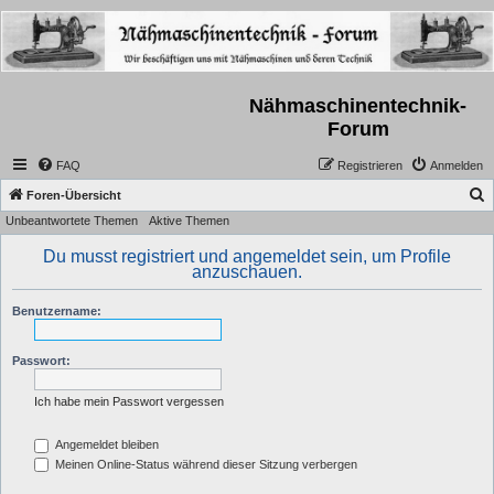
Nähmaschinentechnik-
Forum
FAQ
Registrieren
Anmelden
S
Foren-Übersicht
Unbeantwortete Themen
Aktive Themen
u
c
Du musst registriert und angemeldet sein, um Profile
anzuschauen.
h
e
Benutzername:
Passwort:
Ich habe mein Passwort vergessen
Angemeldet bleiben
Meinen Online-Status während dieser Sitzung verbergen