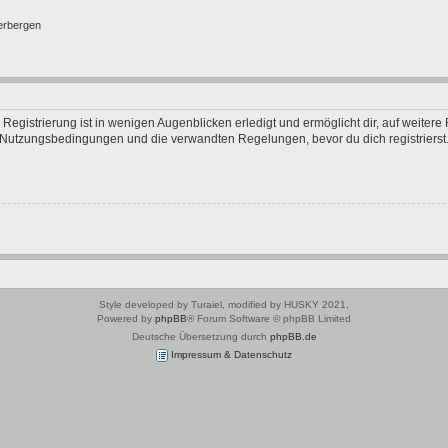
erbergen
egistrierung ist in wenigen Augenblicken erledigt und ermöglicht dir, auf weitere 
Nutzungsbedingungen und die verwandten Regelungen, bevor du dich registrierst. 
Style developed by Turaiel, modified by HUSKY 2021,
Powered by
phpBB
® Forum Software © phpBB Limited
Deutsche Übersetzung durch
phpBB.de
Impressum & Datenschutz