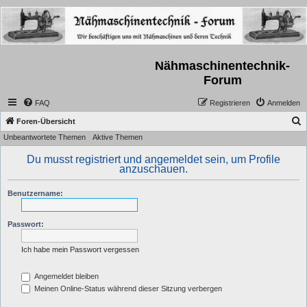
Nähmaschinentechnik-
Forum
FAQ
Registrieren
Anmelden
S
Foren-Übersicht
Unbeantwortete Themen
Aktive Themen
u
c
Du musst registriert und angemeldet sein, um Profile
anzuschauen.
h
e
Benutzername:
Passwort:
Ich habe mein Passwort vergessen
Angemeldet bleiben
Meinen Online-Status während dieser Sitzung verbergen