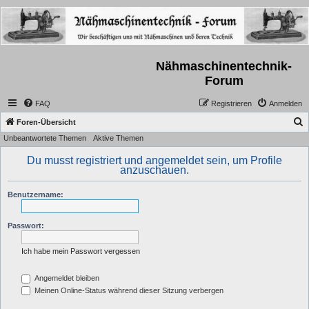
Nähmaschinentechnik-
Forum
FAQ
Registrieren
Anmelden
S
Foren-Übersicht
Unbeantwortete Themen
Aktive Themen
u
c
Du musst registriert und angemeldet sein, um Profile
anzuschauen.
h
e
Benutzername:
Passwort:
Ich habe mein Passwort vergessen
Angemeldet bleiben
Meinen Online-Status während dieser Sitzung verbergen