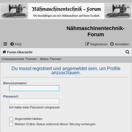
Nähmaschinentechnik-
Forum
FAQ
Registrieren
Anmelden
S
Foren-Übersicht
Unbeantwortete Themen
Aktive Themen
u
c
Du musst registriert und angemeldet sein, um Profile
anzuschauen.
h
e
Benutzername:
Passwort:
Ich habe mein Passwort vergessen
Angemeldet bleiben
Meinen Online-Status während dieser Sitzung verbergen