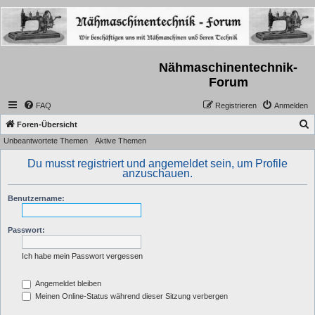
Nähmaschinentechnik-
Forum
FAQ
Registrieren
Anmelden
S
Foren-Übersicht
Unbeantwortete Themen
Aktive Themen
u
c
Du musst registriert und angemeldet sein, um Profile
anzuschauen.
h
e
Benutzername:
Passwort:
Ich habe mein Passwort vergessen
Angemeldet bleiben
Meinen Online-Status während dieser Sitzung verbergen