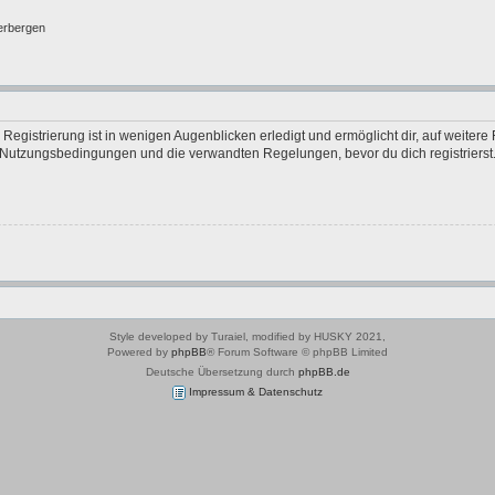
erbergen
egistrierung ist in wenigen Augenblicken erledigt und ermöglicht dir, auf weitere 
Nutzungsbedingungen und die verwandten Regelungen, bevor du dich registrierst. 
Style developed by Turaiel, modified by HUSKY 2021,
Powered by
phpBB
® Forum Software © phpBB Limited
Deutsche Übersetzung durch
phpBB.de
Impressum & Datenschutz