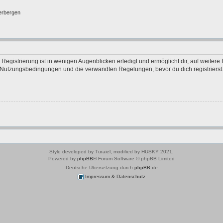
erbergen
egistrierung ist in wenigen Augenblicken erledigt und ermöglicht dir, auf weitere 
Nutzungsbedingungen und die verwandten Regelungen, bevor du dich registrierst. 
Style developed by Turaiel, modified by HUSKY 2021,
Powered by
phpBB
® Forum Software © phpBB Limited
Deutsche Übersetzung durch
phpBB.de
Impressum & Datenschutz