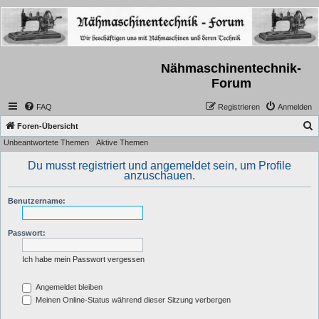
Nähmaschinentechnik-
Forum
FAQ
Registrieren
Anmelden
S
Foren-Übersicht
Unbeantwortete Themen
Aktive Themen
u
c
Du musst registriert und angemeldet sein, um Profile
anzuschauen.
h
e
Benutzername:
Passwort:
Ich habe mein Passwort vergessen
Angemeldet bleiben
Meinen Online-Status während dieser Sitzung verbergen