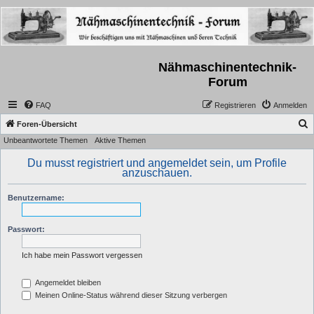
Nähmaschinentechnik-
Forum
FAQ
Registrieren
Anmelden
S
Foren-Übersicht
Unbeantwortete Themen
Aktive Themen
u
c
Du musst registriert und angemeldet sein, um Profile
anzuschauen.
h
e
Benutzername:
Passwort:
Ich habe mein Passwort vergessen
Angemeldet bleiben
Meinen Online-Status während dieser Sitzung verbergen