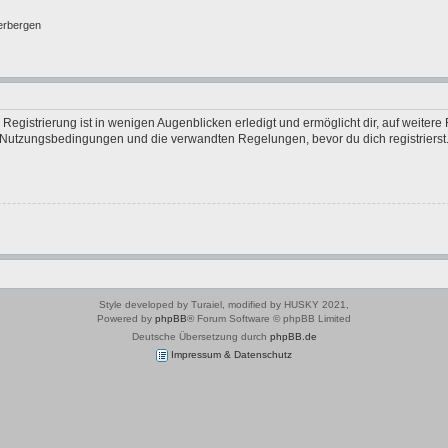
erbergen
egistrierung ist in wenigen Augenblicken erledigt und ermöglicht dir, auf weitere 
Nutzungsbedingungen und die verwandten Regelungen, bevor du dich registrierst. 
Style developed by Turaiel, modified by HUSKY 2021,
Powered by
phpBB
® Forum Software © phpBB Limited
Deutsche Übersetzung durch
phpBB.de
Impressum & Datenschutz