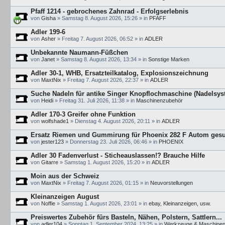
Pfaff 1214 - gebrochenes Zahnrad - Erfolgserlebnis
von
Gisha
»
Samstag 8. August 2026, 15:26
» in
PFAFF
Adler 199-6
von
Asher
»
Freitag 7. August 2026, 06:52
» in
ADLER
Unbekannte Naumann-Füßchen
von
Janet
»
Samstag 8. August 2026, 13:34
» in
Sonstige Marken
Adler 30-1, WHB, Ersatzteilkatalog, Explosionszeichnung
von
MaxtNix
»
Freitag 7. August 2026, 22:37
» in
ADLER
Suche Nadeln für antike Singer Knopflochmaschine (Nadelsys
von
Heidi
»
Freitag 31. Juli 2026, 11:38
» in
Maschinenzubehör
Adler 170-3 Greifer ohne Funktion
von
wolfshade1
»
Dienstag 4. August 2026, 20:11
» in
ADLER
Ersatz Riemen und Gummirung für Phoenix 282 F Autom ges
von
jester123
»
Donnerstag 23. Juli 2026, 06:46
» in
PHOENIX
Adler 30 Fadenverlust - Sticheauslassen!? Brauche Hilfe
von
Gitarre
»
Samstag 1. August 2026, 15:20
» in
ADLER
Moin aus der Schweiz
von
MaxtNix
»
Freitag 7. August 2026, 01:15
» in
Neuvorstellungen
Kleinanzeigen August
von
Noffie
»
Samstag 1. August 2026, 23:01
» in
ebay, Kleinanzeigen, usw.
Preiswertes Zubehör fürs Basteln, Nähen, Polstern, Sattlern...
von
adler104
»
Sonntag 1. September 2024, 13:25
» in
Werkzeuge & Maschine