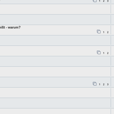
1
2
3
eißt - warum?
1
2
1
2
1
2
3