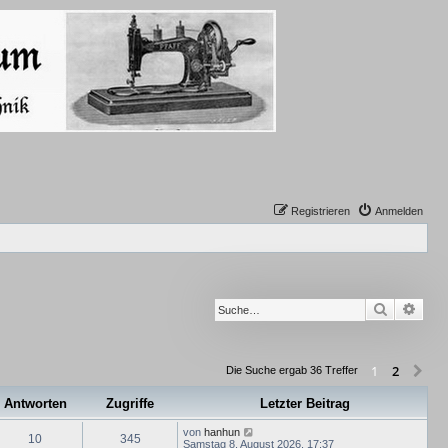
Registrieren
Anmelden
Suche
Erwe
2
1
Nä
Die Suche ergab 36 Treffer
Antworten
Zugriffe
Letzter Beitrag
von
hanhun
10
345
Samstag 8. August 2026, 17:37