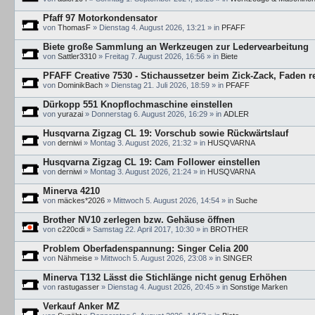
Pfaff 97 Motorkondensator
von
ThomasF
»
Dienstag 4. August 2026, 13:21
» in
PFAFF
Biete große Sammlung an Werkzeugen zur Ledervearbeitung
von
Sattler3310
»
Freitag 7. August 2026, 16:56
» in
Biete
PFAFF Creative 7530 - Stichaussetzer beim Zick-Zack, Faden r
von
DominikBach
»
Dienstag 21. Juli 2026, 18:59
» in
PFAFF
Dürkopp 551 Knopflochmaschine einstellen
von
yurazai
»
Donnerstag 6. August 2026, 16:29
» in
ADLER
Husqvarna Zigzag CL 19: Vorschub sowie Rückwärtslauf
von
derniwi
»
Montag 3. August 2026, 21:32
» in
HUSQVARNA
Husqvarna Zigzag CL 19: Cam Follower einstellen
von
derniwi
»
Montag 3. August 2026, 21:24
» in
HUSQVARNA
Minerva 4210
von
mäckes*2026
»
Mittwoch 5. August 2026, 14:54
» in
Suche
Brother NV10 zerlegen bzw. Gehäuse öffnen
von
c220cdi
»
Samstag 22. April 2017, 10:30
» in
BROTHER
Problem Oberfadenspannung: Singer Celia 200
von
Nähmeise
»
Mittwoch 5. August 2026, 23:08
» in
SINGER
Minerva T132 Lässt die Stichlänge nicht genug Erhöhen
von
rastugasser
»
Dienstag 4. August 2026, 20:45
» in
Sonstige Marken
Verkauf Anker MZ