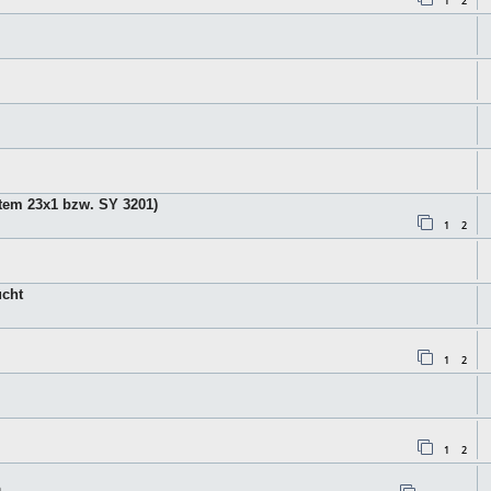
1
2
tem 23x1 bzw. SY 3201)
1
2
ucht
1
2
1
2
n