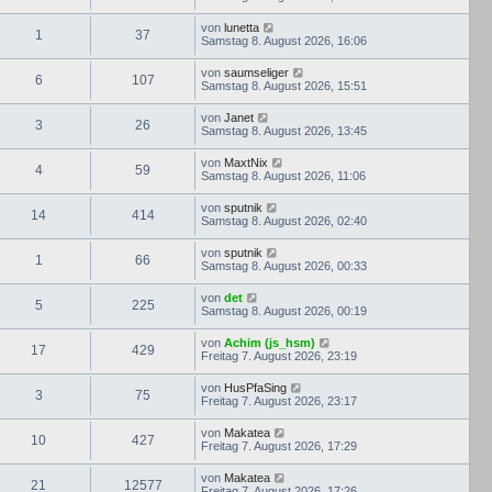
von
lunetta
1
37
Samstag 8. August 2026, 16:06
von
saumseliger
6
107
Samstag 8. August 2026, 15:51
von
Janet
3
26
Samstag 8. August 2026, 13:45
von
MaxtNix
4
59
Samstag 8. August 2026, 11:06
von
sputnik
14
414
Samstag 8. August 2026, 02:40
von
sputnik
1
66
Samstag 8. August 2026, 00:33
von
det
5
225
Samstag 8. August 2026, 00:19
von
Achim (js_hsm)
17
429
Freitag 7. August 2026, 23:19
von
HusPfaSing
3
75
Freitag 7. August 2026, 23:17
von
Makatea
10
427
Freitag 7. August 2026, 17:29
von
Makatea
21
12577
Freitag 7. August 2026, 17:26