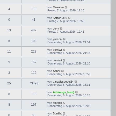
von
Makatea
4
119
Freitag 7. August 2026, 17:13
von
Sattler3310
0
41
Freitag 7. August 2026, 16:56
von
uu4y
13
482
Freitag 7. August 2026, 12:41
von
yurazai
5
103
Donnerstag 6. August 2026, 21:54
von
derniwi
11
228
Donnerstag 6. August 2026, 21:18
von
derniwi
9
167
Donnerstag 6. August 2026, 21:10
von
Asher
3
112
Donnerstag 6. August 2026, 18:50
von
paradiesvogel24
25
73493
Donnerstag 6. August 2026, 16:31
von
Achim (js_hsm)
8
113
Donnerstag 6. August 2026, 16:13
von
sputnik
8
197
Donnerstag 6. August 2026, 15:02
von
Sunäht
0
63