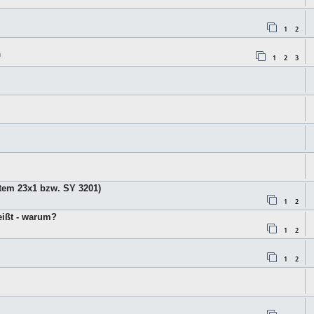
1
2
n
1
2
3
tem 23x1 bzw. SY 3201)
1
2
eißt - warum?
1
2
1
2