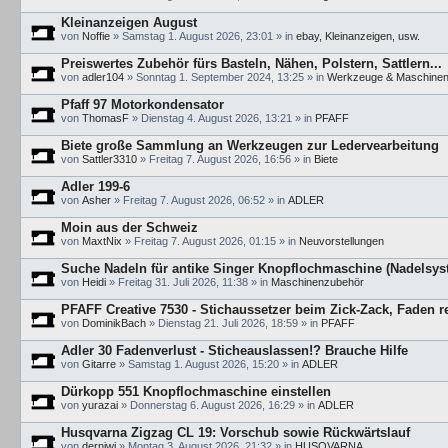
Kleinanzeigen August
von
Noffie
»
Samstag 1. August 2026, 23:01
» in
ebay, Kleinanzeigen, usw.
Preiswertes Zubehör fürs Basteln, Nähen, Polstern, Sattlern...
von
adler104
»
Sonntag 1. September 2024, 13:25
» in
Werkzeuge & Maschine
Pfaff 97 Motorkondensator
von
ThomasF
»
Dienstag 4. August 2026, 13:21
» in
PFAFF
Biete große Sammlung an Werkzeugen zur Ledervearbeitung
von
Sattler3310
»
Freitag 7. August 2026, 16:56
» in
Biete
Adler 199-6
von
Asher
»
Freitag 7. August 2026, 06:52
» in
ADLER
Moin aus der Schweiz
von
MaxtNix
»
Freitag 7. August 2026, 01:15
» in
Neuvorstellungen
Suche Nadeln für antike Singer Knopflochmaschine (Nadelsys
von
Heidi
»
Freitag 31. Juli 2026, 11:38
» in
Maschinenzubehör
PFAFF Creative 7530 - Stichaussetzer beim Zick-Zack, Faden r
von
DominikBach
»
Dienstag 21. Juli 2026, 18:59
» in
PFAFF
Adler 30 Fadenverlust - Sticheauslassen!? Brauche Hilfe
von
Gitarre
»
Samstag 1. August 2026, 15:20
» in
ADLER
Dürkopp 551 Knopflochmaschine einstellen
von
yurazai
»
Donnerstag 6. August 2026, 16:29
» in
ADLER
Husqvarna Zigzag CL 19: Vorschub sowie Rückwärtslauf
von
derniwi
»
Montag 3. August 2026, 21:32
» in
HUSQVARNA