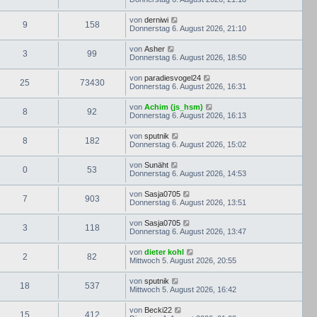
von
derniwi
9
158
Donnerstag 6. August 2026, 21:10
von
Asher
3
99
Donnerstag 6. August 2026, 18:50
von
paradiesvogel24
25
73430
Donnerstag 6. August 2026, 16:31
von
Achim (js_hsm)
8
92
Donnerstag 6. August 2026, 16:13
von
sputnik
8
182
Donnerstag 6. August 2026, 15:02
von
Sunäht
0
53
Donnerstag 6. August 2026, 14:53
von
Sasja0705
7
903
Donnerstag 6. August 2026, 13:51
von
Sasja0705
3
118
Donnerstag 6. August 2026, 13:47
von
dieter kohl
2
82
Mittwoch 5. August 2026, 20:55
von
sputnik
18
537
Mittwoch 5. August 2026, 16:42
von
Becki22
15
412