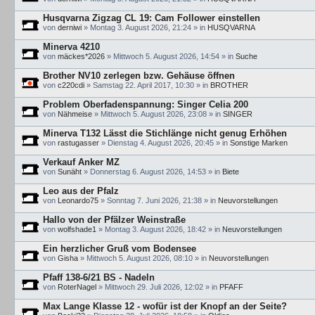
Husqvarna Zigzag CL 19: Cam Follower einstellen
von
derniwi
»
Montag 3. August 2026, 21:24
» in
HUSQVARNA
Minerva 4210
von
mäckes*2026
»
Mittwoch 5. August 2026, 14:54
» in
Suche
Brother NV10 zerlegen bzw. Gehäuse öffnen
von
c220cdi
»
Samstag 22. April 2017, 10:30
» in
BROTHER
Problem Oberfadenspannung: Singer Celia 200
von
Nähmeise
»
Mittwoch 5. August 2026, 23:08
» in
SINGER
Minerva T132 Lässt die Stichlänge nicht genug Erhöhen
von
rastugasser
»
Dienstag 4. August 2026, 20:45
» in
Sonstige Marken
Verkauf Anker MZ
von
Sunäht
»
Donnerstag 6. August 2026, 14:53
» in
Biete
Leo aus der Pfalz
von
Leonardo75
»
Sonntag 7. Juni 2026, 21:38
» in
Neuvorstellungen
Hallo von der Pfälzer Weinstraße
von
wolfshade1
»
Montag 3. August 2026, 18:42
» in
Neuvorstellungen
Ein herzlicher Gruß vom Bodensee
von
Gisha
»
Mittwoch 5. August 2026, 08:10
» in
Neuvorstellungen
Pfaff 138-6/21 BS - Nadeln
von
RoterNagel
»
Mittwoch 29. Juli 2026, 12:02
» in
PFAFF
Max Lange Klasse 12 - wofür ist der Knopf an der Seite?