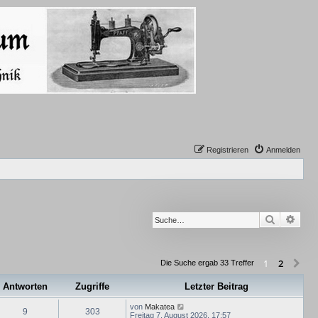
Registrieren
Anmelden
Suche
Erwe
2
1
Nä
Die Suche ergab 33 Treffer
Antworten
Zugriffe
Letzter Beitrag
von
Makatea
9
303
Freitag 7. August 2026, 17:57