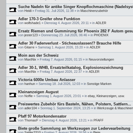
Suche Nadeln für antike Singer Knopflochmaschine (Nadelsys
von
Heidi
»
Freitag 31. Juli 2026, 11:38
» in
Maschinenzubehör
Adler 170-3 Greifer ohne Funktion
von
wolfshade1
»
Dienstag 4. August 2026, 20:11
» in
ADLER
Ersatz Riemen und Gummirung für Phoenix 282 F Autom ges
von
jester123
»
Donnerstag 23. Juli 2026, 06:46
» in
PHOENIX
Adler 30 Fadenverlust - Sticheauslassen!? Brauche Hilfe
von
Gitarre
»
Samstag 1. August 2026, 15:20
» in
ADLER
Moin aus der Schweiz
von
MaxtNix
»
Freitag 7. August 2026, 01:15
» in
Neuvorstellungen
Adler 30-1, WHB, Ersatzteilkatalog, Explosionszeichnung
von
MaxtNix
»
Freitag 7. August 2026, 22:37
» in
ADLER
Victoria 6000e Umbau Anlasser
von
hanhun
»
Samstag 18. Juli 2026, 12:03
» in
Sonstige Marken
Kleinanzeigen August
von
Noffie
»
Samstag 1. August 2026, 23:01
» in
ebay, Kleinanzeigen, usw.
Preiswertes Zubehör fürs Basteln, Nähen, Polstern, Sattlern...
von
adler104
»
Sonntag 1. September 2024, 13:25
» in
Werkzeuge & Maschine
Pfaff 97 Motorkondensator
von
ThomasF
»
Dienstag 4. August 2026, 13:21
» in
PFAFF
Biete große Sammlung an Werkzeugen zur Ledervearbeitung
von
Sattler3310
»
Freitag 7. August 2026, 16:56
» in
Biete