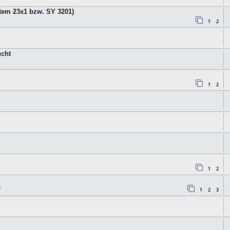
tem 23x1 bzw. SY 3201)
1
2
ucht
1
2
1
2
n
1
2
3