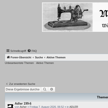
Schnellzugriff
FAQ
Foren-Übersicht
Suche
Aktive Themen
Unbeantwortete Themen
Aktive Themen
Zur erweiterten Suche
Suche
Erweiterte Suche
Theme
Adler 199-6
von
Asher
»
Freitag 7. August 2026, 06:52
» in
ADLER