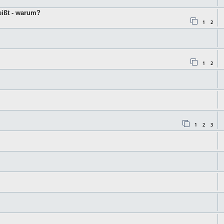
eißt - warum?
1
2
1
2
1
2
3