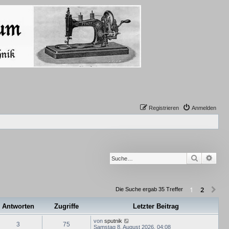
Registrieren
Anmelden
Suche
Erwe
2
1
Nä
Die Suche ergab 35 Treffer
Antworten
Zugriffe
Letzter Beitrag
von
sputnik
3
75
Samstag 8. August 2026, 04:08