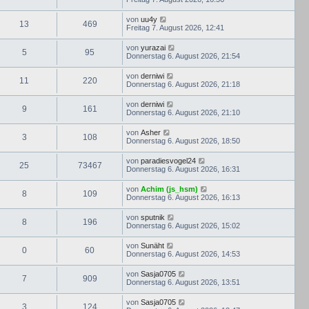
von
uu4y
13
469
Freitag 7. August 2026, 12:41
von
yurazai
5
95
Donnerstag 6. August 2026, 21:54
von
derniwi
11
220
Donnerstag 6. August 2026, 21:18
von
derniwi
9
161
Donnerstag 6. August 2026, 21:10
von
Asher
3
108
Donnerstag 6. August 2026, 18:50
von
paradiesvogel24
25
73467
Donnerstag 6. August 2026, 16:31
von
Achim (js_hsm)
8
109
Donnerstag 6. August 2026, 16:13
von
sputnik
8
196
Donnerstag 6. August 2026, 15:02
von
Sunäht
0
60
Donnerstag 6. August 2026, 14:53
von
Sasja0705
7
909
Donnerstag 6. August 2026, 13:51
von
Sasja0705
3
124