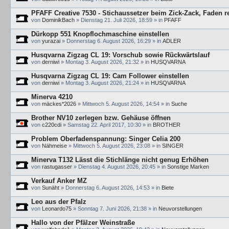
PFAFF Creative 7530 - Stichaussetzer beim Zick-Zack, Faden r
von
DominikBach
»
Dienstag 21. Juli 2026, 18:59
» in
PFAFF
Dürkopp 551 Knopflochmaschine einstellen
von
yurazai
»
Donnerstag 6. August 2026, 16:29
» in
ADLER
Husqvarna Zigzag CL 19: Vorschub sowie Rückwärtslauf
von
derniwi
»
Montag 3. August 2026, 21:32
» in
HUSQVARNA
Husqvarna Zigzag CL 19: Cam Follower einstellen
von
derniwi
»
Montag 3. August 2026, 21:24
» in
HUSQVARNA
Minerva 4210
von
mäckes*2026
»
Mittwoch 5. August 2026, 14:54
» in
Suche
Brother NV10 zerlegen bzw. Gehäuse öffnen
von
c220cdi
»
Samstag 22. April 2017, 10:30
» in
BROTHER
Problem Oberfadenspannung: Singer Celia 200
von
Nähmeise
»
Mittwoch 5. August 2026, 23:08
» in
SINGER
Minerva T132 Lässt die Stichlänge nicht genug Erhöhen
von
rastugasser
»
Dienstag 4. August 2026, 20:45
» in
Sonstige Marken
Verkauf Anker MZ
von
Sunäht
»
Donnerstag 6. August 2026, 14:53
» in
Biete
Leo aus der Pfalz
von
Leonardo75
»
Sonntag 7. Juni 2026, 21:38
» in
Neuvorstellungen
Hallo von der Pfälzer Weinstraße