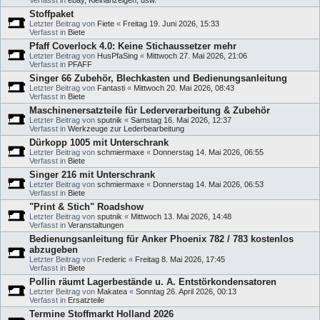
Verfasst in
ebay, Kleinanzeigen, usw.
Stoffpaket
Letzter Beitrag von
Fiete
«
Freitag 19. Juni 2026, 15:33
Verfasst in
Biete
Pfaff Coverlock 4.0: Keine Stichaussetzer mehr
Letzter Beitrag von
HusPfaSing
«
Mittwoch 27. Mai 2026, 21:06
Verfasst in
PFAFF
Singer 66 Zubehör, Blechkasten und Bedienungsanleitung
Letzter Beitrag von
Fantasti
«
Mittwoch 20. Mai 2026, 08:43
Verfasst in
Biete
Maschinenersatzteile für Lederverarbeitung & Zubehör
Letzter Beitrag von
sputnik
«
Samstag 16. Mai 2026, 12:37
Verfasst in
Werkzeuge zur Lederbearbeitung
Dürkopp 1005 mit Unterschrank
Letzter Beitrag von
schmiermaxe
«
Donnerstag 14. Mai 2026, 06:55
Verfasst in
Biete
Singer 216 mit Unterschrank
Letzter Beitrag von
schmiermaxe
«
Donnerstag 14. Mai 2026, 06:53
Verfasst in
Biete
"Print & Stich" Roadshow
Letzter Beitrag von
sputnik
«
Mittwoch 13. Mai 2026, 14:48
Verfasst in
Veranstaltungen
Bedienungsanleitung für Anker Phoenix 782 / 783 kostenlos
abzugeben
Letzter Beitrag von
Frederic
«
Freitag 8. Mai 2026, 17:45
Verfasst in
Biete
Pollin räumt Lagerbestände u. A. Entstörkondensatoren
Letzter Beitrag von
Makatea
«
Sonntag 26. April 2026, 00:13
Verfasst in
Ersatzteile
Termine Stoffmarkt Holland 2026