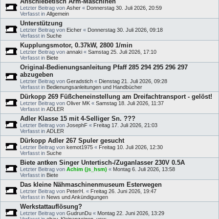
Anschiebetisch Arm-Maschinen
Letzter Beitrag von
Asher
«
Donnerstag 30. Juli 2026, 20:59
Verfasst in
Allgemein
Unterstützung
Letzter Beitrag von
Eicher
«
Donnerstag 30. Juli 2026, 09:18
Verfasst in
Suche
Kupplungsmotor, 0.37kW, 2800 1/min
Letzter Beitrag von
annaki
«
Samstag 25. Juli 2026, 17:10
Verfasst in
Biete
Original-Bedienungsanleitung Pfaff 285 294 295 296 297
abzugeben
Letzter Beitrag von
Geradstich
«
Dienstag 21. Juli 2026, 09:28
Verfasst in
Bedienungsanleitungen und Handbücher
Dürkopp 269 Füßcheneinstellung am Dreifachtransport - gelöst!
Letzter Beitrag von
Oliver MK
«
Samstag 18. Juli 2026, 11:37
Verfasst in
ADLER
Adler Klasse 15 mit 4-Selliger Sn. ???
Letzter Beitrag von
JosephF
«
Freitag 17. Juli 2026, 21:03
Verfasst in
ADLER
Dürkopp Adler 267 Spuler gesucht
Letzter Beitrag von
kemot1975
«
Freitag 10. Juli 2026, 12:30
Verfasst in
Suche
Biete antken Singer Untertisch-/Zuganlasser 230V 0.5A
Letzter Beitrag von
Achim (js_hsm)
«
Montag 6. Juli 2026, 13:58
Verfasst in
Biete
Das kleine Nähmaschinenmuseum Esterwegen
Letzter Beitrag von
PeterH.
«
Freitag 26. Juni 2026, 19:47
Verfasst in
News und Ankündigungen
Werkstattauflösung?
Letzter Beitrag von
GudrunDu
«
Montag 22. Juni 2026, 13:29