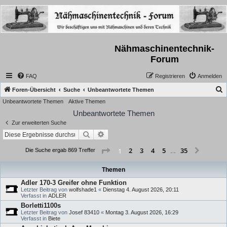
Nähmaschinentechnik-
Forum
FAQ
Registrieren
Anmelden
S
Foren-Übersicht
Suche
Unbeantwortete Themen
Unbeantwortete Themen
Aktive Themen
u
Unbeantwortete Themen
c
Zur erweiterten Suche
h
Suche
Erweiterte Suche
e
Seite
1
von
35
2
3
4
5
35
1
Nächst
Die Suche ergab 869 Treffer
…
Themen
Adler 170-3 Greifer ohne Funktion
Letzter Beitrag von
wolfshade1
«
Dienstag 4. August 2026, 20:11
Verfasst in
ADLER
Borletti1100s
Letzter Beitrag von
Josef 83410
«
Montag 3. August 2026, 16:29
Verfasst in
Biete