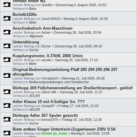
Verkauf Anker MZ
Letzter Beitrag von
Sunäht
«
Donnerstag 6. August 2026, 14:53
Verfasst in
Biete
Borletti1100s
Letzter Beitrag von
Josef 83410
«
Montag 3. August 2026, 16:29
Verfasst in
Biete
Anschiebetisch Arm-Maschinen
Letzter Beitrag von
Asher
«
Donnerstag 30. Juli 2026, 20:59
Verfasst in
Allgemein
Unterstützung
Letzter Beitrag von
Eicher
«
Donnerstag 30. Juli 2026, 09:18
Verfasst in
Suche
Kupplungsmotor, 0.37kW, 2800 1/min
Letzter Beitrag von
annaki
«
Samstag 25. Juli 2026, 17:10
Verfasst in
Biete
Original-Bedienungsanleitung Pfaff 285 294 295 296 297
abzugeben
Letzter Beitrag von
Geradstich
«
Dienstag 21. Juli 2026, 09:28
Verfasst in
Bedienungsanleitungen und Handbücher
Dürkopp 269 Füßcheneinstellung am Dreifachtransport - gelöst!
Letzter Beitrag von
Oliver MK
«
Samstag 18. Juli 2026, 11:37
Verfasst in
ADLER
Adler Klasse 15 mit 4-Selliger Sn. ???
Letzter Beitrag von
JosephF
«
Freitag 17. Juli 2026, 21:03
Verfasst in
ADLER
Dürkopp Adler 267 Spuler gesucht
Letzter Beitrag von
kemot1975
«
Freitag 10. Juli 2026, 12:30
Verfasst in
Suche
Biete antken Singer Untertisch-/Zuganlasser 230V 0.5A
Letzter Beitrag von
Achim (js_hsm)
«
Montag 6. Juli 2026, 13:58