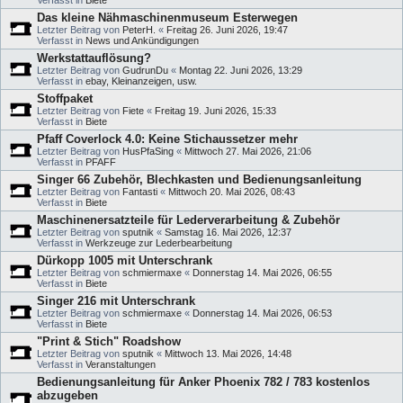
Verfasst in
Biete
Das kleine Nähmaschinenmuseum Esterwegen
Letzter Beitrag von
PeterH.
«
Freitag 26. Juni 2026, 19:47
Verfasst in
News und Ankündigungen
Werkstattauflösung?
Letzter Beitrag von
GudrunDu
«
Montag 22. Juni 2026, 13:29
Verfasst in
ebay, Kleinanzeigen, usw.
Stoffpaket
Letzter Beitrag von
Fiete
«
Freitag 19. Juni 2026, 15:33
Verfasst in
Biete
Pfaff Coverlock 4.0: Keine Stichaussetzer mehr
Letzter Beitrag von
HusPfaSing
«
Mittwoch 27. Mai 2026, 21:06
Verfasst in
PFAFF
Singer 66 Zubehör, Blechkasten und Bedienungsanleitung
Letzter Beitrag von
Fantasti
«
Mittwoch 20. Mai 2026, 08:43
Verfasst in
Biete
Maschinenersatzteile für Lederverarbeitung & Zubehör
Letzter Beitrag von
sputnik
«
Samstag 16. Mai 2026, 12:37
Verfasst in
Werkzeuge zur Lederbearbeitung
Dürkopp 1005 mit Unterschrank
Letzter Beitrag von
schmiermaxe
«
Donnerstag 14. Mai 2026, 06:55
Verfasst in
Biete
Singer 216 mit Unterschrank
Letzter Beitrag von
schmiermaxe
«
Donnerstag 14. Mai 2026, 06:53
Verfasst in
Biete
"Print & Stich" Roadshow
Letzter Beitrag von
sputnik
«
Mittwoch 13. Mai 2026, 14:48
Verfasst in
Veranstaltungen
Bedienungsanleitung für Anker Phoenix 782 / 783 kostenlos
abzugeben