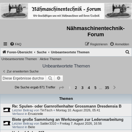
Nähmaschinentechnik-
Forum
FAQ
Registrieren
Anmelden
S
Foren-Übersicht
Suche
Unbeantwortete Themen
Unbeantwortete Themen
Aktive Themen
u
Unbeantwortete Themen
c
Zur erweiterten Suche
h
Suche
Erweiterte Suche
e
Seite
1
von
35
2
3
4
5
35
1
Nächst
Die Suche ergab 871 Treffer
…
Themen
Re: Spulen- oder Garnrollenhalter Grossmann Dresdensia B
Letzter Beitrag von
TinTisch
«
Montag 10. August 2026, 05:41
Verfasst in
Ersatzteile
Biete große Sammlung an Werkzeugen zur Ledervearbeitung
Letzter Beitrag von
Sattler3310
«
Freitag 7. August 2026, 16:56
Verfasst in
Biete