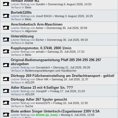
Verkauf Anker MZ
Letzter Beitrag von
Sunäht
«
Donnerstag 6. August 2026, 14:53
Verfasst in
Biete
Borletti1100s
Letzter Beitrag von
Josef 83410
«
Montag 3. August 2026, 16:29
Verfasst in
Biete
Anschiebetisch Arm-Maschinen
Letzter Beitrag von
Asher
«
Donnerstag 30. Juli 2026, 20:59
Verfasst in
Allgemein
Unterstützung
Letzter Beitrag von
Eicher
«
Donnerstag 30. Juli 2026, 09:18
Verfasst in
Suche
Kupplungsmotor, 0.37kW, 2800 1/min
Letzter Beitrag von
annaki
«
Samstag 25. Juli 2026, 17:10
Verfasst in
Biete
Original-Bedienungsanleitung Pfaff 285 294 295 296 297
abzugeben
Letzter Beitrag von
Geradstich
«
Dienstag 21. Juli 2026, 09:28
Verfasst in
Bedienungsanleitungen und Handbücher
Dürkopp 269 Füßcheneinstellung am Dreifachtransport - gelöst!
Letzter Beitrag von
Oliver MK
«
Samstag 18. Juli 2026, 11:37
Verfasst in
ADLER
Adler Klasse 15 mit 4-Selliger Sn. ???
Letzter Beitrag von
JosephF
«
Freitag 17. Juli 2026, 21:03
Verfasst in
ADLER
Dürkopp Adler 267 Spuler gesucht
Letzter Beitrag von
kemot1975
«
Freitag 10. Juli 2026, 12:30
Verfasst in
Suche
Biete antken Singer Untertisch-/Zuganlasser 230V 0.5A
Letzter Beitrag von
Achim (js_hsm)
«
Montag 6. Juli 2026, 13:58