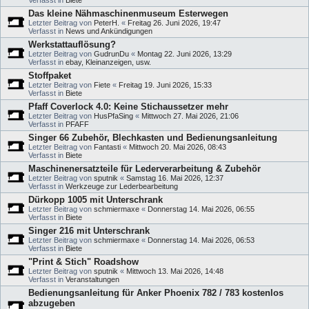
Verfasst in
Biete
Das kleine Nähmaschinenmuseum Esterwegen
Letzter Beitrag von
PeterH.
«
Freitag 26. Juni 2026, 19:47
Verfasst in
News und Ankündigungen
Werkstattauflösung?
Letzter Beitrag von
GudrunDu
«
Montag 22. Juni 2026, 13:29
Verfasst in
ebay, Kleinanzeigen, usw.
Stoffpaket
Letzter Beitrag von
Fiete
«
Freitag 19. Juni 2026, 15:33
Verfasst in
Biete
Pfaff Coverlock 4.0: Keine Stichaussetzer mehr
Letzter Beitrag von
HusPfaSing
«
Mittwoch 27. Mai 2026, 21:06
Verfasst in
PFAFF
Singer 66 Zubehör, Blechkasten und Bedienungsanleitung
Letzter Beitrag von
Fantasti
«
Mittwoch 20. Mai 2026, 08:43
Verfasst in
Biete
Maschinenersatzteile für Lederverarbeitung & Zubehör
Letzter Beitrag von
sputnik
«
Samstag 16. Mai 2026, 12:37
Verfasst in
Werkzeuge zur Lederbearbeitung
Dürkopp 1005 mit Unterschrank
Letzter Beitrag von
schmiermaxe
«
Donnerstag 14. Mai 2026, 06:55
Verfasst in
Biete
Singer 216 mit Unterschrank
Letzter Beitrag von
schmiermaxe
«
Donnerstag 14. Mai 2026, 06:53
Verfasst in
Biete
"Print & Stich" Roadshow
Letzter Beitrag von
sputnik
«
Mittwoch 13. Mai 2026, 14:48
Verfasst in
Veranstaltungen
Bedienungsanleitung für Anker Phoenix 782 / 783 kostenlos
abzugeben