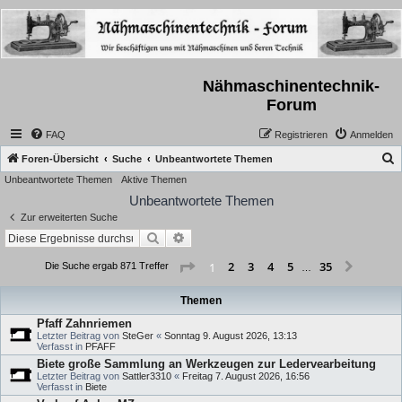
Nähmaschinentechnik-
Forum
FAQ
Registrieren
Anmelden
S
Foren-Übersicht
Suche
Unbeantwortete Themen
Unbeantwortete Themen
Aktive Themen
u
Unbeantwortete Themen
c
Zur erweiterten Suche
h
Suche
Erweiterte Suche
e
Seite
1
von
35
2
3
4
5
35
1
Nächst
Die Suche ergab 871 Treffer
…
Themen
Pfaff Zahnriemen
Letzter Beitrag von
SteGer
«
Sonntag 9. August 2026, 13:13
Verfasst in
PFAFF
Biete große Sammlung an Werkzeugen zur Ledervearbeitung
Letzter Beitrag von
Sattler3310
«
Freitag 7. August 2026, 16:56
Verfasst in
Biete