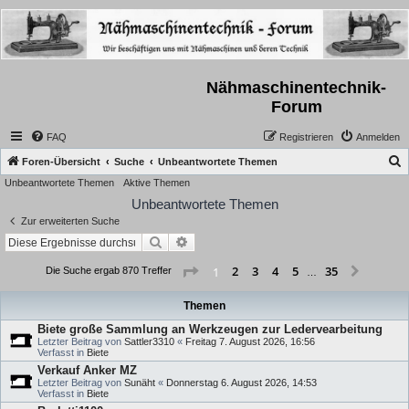
Nähmaschinentechnik-
Forum
FAQ
Registrieren
Anmelden
S
Foren-Übersicht
Suche
Unbeantwortete Themen
Unbeantwortete Themen
Aktive Themen
u
Unbeantwortete Themen
c
Zur erweiterten Suche
h
Suche
Erweiterte Suche
e
Seite
1
von
35
2
3
4
5
35
1
Nächst
Die Suche ergab 870 Treffer
…
Themen
Biete große Sammlung an Werkzeugen zur Ledervearbeitung
Letzter Beitrag von
Sattler3310
«
Freitag 7. August 2026, 16:56
Verfasst in
Biete
Verkauf Anker MZ
Letzter Beitrag von
Sunäht
«
Donnerstag 6. August 2026, 14:53
Verfasst in
Biete