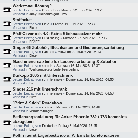
Verfasst in
News und Ankündigungen
Werkstattauflösung?
Letzter Beitrag von
GudrunDu
«
Montag 22. Juni 2026, 13:29
Verfasst in
ebay, Kleinanzeigen, usw.
Stoffpaket
Letzter Beitrag von
Fiete
«
Freitag 19. Juni 2026, 15:33
Verfasst in
Biete
Pfaff Coverlock 4.0: Keine Stichaussetzer mehr
Letzter Beitrag von
HusPfaSing
«
Mittwoch 27. Mai 2026, 21:06
Verfasst in
PFAFF
Singer 66 Zubehör, Blechkasten und Bedienungsanleitung
Letzter Beitrag von
Fantasti
«
Mittwoch 20. Mai 2026, 08:43
Verfasst in
Biete
Maschinenersatzteile für Lederverarbeitung & Zubehör
Letzter Beitrag von
sputnik
«
Samstag 16. Mai 2026, 12:37
Verfasst in
Werkzeuge zur Lederbearbeitung
Dürkopp 1005 mit Unterschrank
Letzter Beitrag von
schmiermaxe
«
Donnerstag 14. Mai 2026, 06:55
Verfasst in
Biete
Singer 216 mit Unterschrank
Letzter Beitrag von
schmiermaxe
«
Donnerstag 14. Mai 2026, 06:53
Verfasst in
Biete
"Print & Stich" Roadshow
Letzter Beitrag von
sputnik
«
Mittwoch 13. Mai 2026, 14:48
Verfasst in
Veranstaltungen
Bedienungsanleitung für Anker Phoenix 782 / 783 kostenlos
abzugeben
Letzter Beitrag von
Frederic
«
Freitag 8. Mai 2026, 17:45
Verfasst in
Biete
Pollin räumt Lagerbestände u. A. Entstörkondensatoren