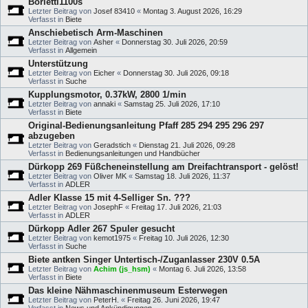
Borletti1100s
Letzter Beitrag von
Josef 83410
«
Montag 3. August 2026, 16:29
Verfasst in
Biete
Anschiebetisch Arm-Maschinen
Letzter Beitrag von
Asher
«
Donnerstag 30. Juli 2026, 20:59
Verfasst in
Allgemein
Unterstützung
Letzter Beitrag von
Eicher
«
Donnerstag 30. Juli 2026, 09:18
Verfasst in
Suche
Kupplungsmotor, 0.37kW, 2800 1/min
Letzter Beitrag von
annaki
«
Samstag 25. Juli 2026, 17:10
Verfasst in
Biete
Original-Bedienungsanleitung Pfaff 285 294 295 296 297
abzugeben
Letzter Beitrag von
Geradstich
«
Dienstag 21. Juli 2026, 09:28
Verfasst in
Bedienungsanleitungen und Handbücher
Dürkopp 269 Füßcheneinstellung am Dreifachtransport - gelöst!
Letzter Beitrag von
Oliver MK
«
Samstag 18. Juli 2026, 11:37
Verfasst in
ADLER
Adler Klasse 15 mit 4-Selliger Sn. ???
Letzter Beitrag von
JosephF
«
Freitag 17. Juli 2026, 21:03
Verfasst in
ADLER
Dürkopp Adler 267 Spuler gesucht
Letzter Beitrag von
kemot1975
«
Freitag 10. Juli 2026, 12:30
Verfasst in
Suche
Biete antken Singer Untertisch-/Zuganlasser 230V 0.5A
Letzter Beitrag von
Achim (js_hsm)
«
Montag 6. Juli 2026, 13:58
Verfasst in
Biete
Das kleine Nähmaschinenmuseum Esterwegen
Letzter Beitrag von
PeterH.
«
Freitag 26. Juni 2026, 19:47