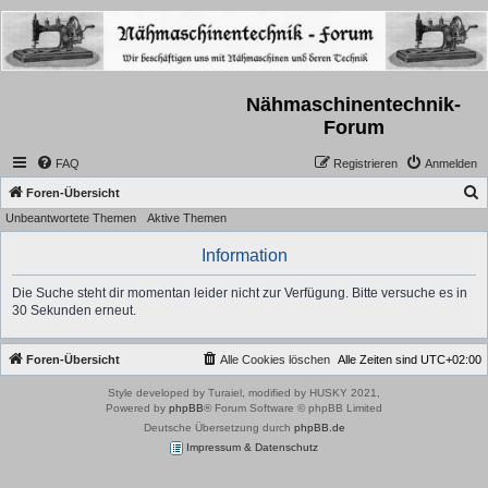
Nähmaschinentechnik-
Forum
FAQ
Registrieren
Anmelden
S
Foren-Übersicht
Unbeantwortete Themen
Aktive Themen
u
c
Information
h
Die Suche steht dir momentan leider nicht zur Verfügung. Bitte versuche es in
e
30 Sekunden erneut.
Foren-Übersicht
Alle Cookies löschen
Alle Zeiten sind
UTC+02:00
Style developed by Turaiel, modified by HUSKY 2021,
Powered by
phpBB
® Forum Software © phpBB Limited
Deutsche Übersetzung durch
phpBB.de
Impressum & Datenschutz