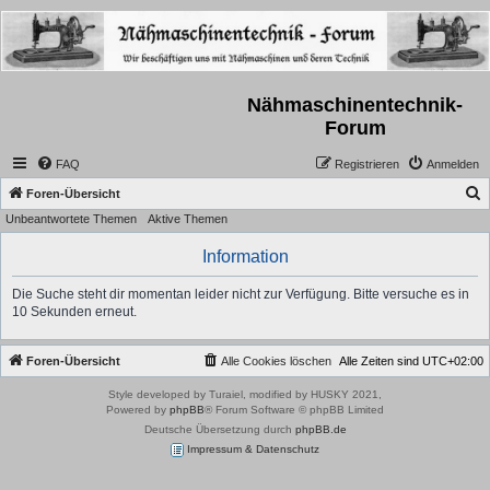
Nähmaschinentechnik-
Forum
FAQ
Registrieren
Anmelden
S
Foren-Übersicht
Unbeantwortete Themen
Aktive Themen
u
c
Information
h
Die Suche steht dir momentan leider nicht zur Verfügung. Bitte versuche es in
e
10 Sekunden erneut.
Foren-Übersicht
Alle Cookies löschen
Alle Zeiten sind
UTC+02:00
Style developed by Turaiel, modified by HUSKY 2021,
Powered by
phpBB
® Forum Software © phpBB Limited
Deutsche Übersetzung durch
phpBB.de
Impressum & Datenschutz