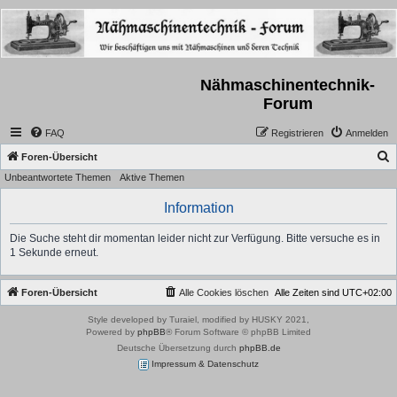
Nähmaschinentechnik-
Forum
FAQ
Registrieren
Anmelden
S
Foren-Übersicht
Unbeantwortete Themen
Aktive Themen
u
c
Information
h
Die Suche steht dir momentan leider nicht zur Verfügung. Bitte versuche es in
e
1 Sekunde erneut.
Foren-Übersicht
Alle Cookies löschen
Alle Zeiten sind
UTC+02:00
Style developed by Turaiel, modified by HUSKY 2021,
Powered by
phpBB
® Forum Software © phpBB Limited
Deutsche Übersetzung durch
phpBB.de
Impressum & Datenschutz