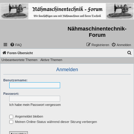
Nähmaschinentechnik-
Forum
FAQ
Registrieren
Anmelden
S
Foren-Übersicht
Unbeantwortete Themen
Aktive Themen
u
c
Anmelden
h
Benutzername:
e
Passwort:
Ich habe mein Passwort vergessen
Angemeldet bleiben
Meinen Online-Status während dieser Sitzung verbergen