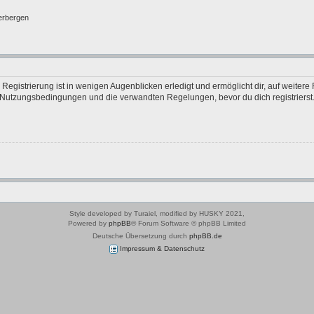
erbergen
egistrierung ist in wenigen Augenblicken erledigt und ermöglicht dir, auf weitere 
Nutzungsbedingungen und die verwandten Regelungen, bevor du dich registrierst. 
Style developed by Turaiel, modified by HUSKY 2021,
Powered by
phpBB
® Forum Software © phpBB Limited
Deutsche Übersetzung durch
phpBB.de
Impressum & Datenschutz