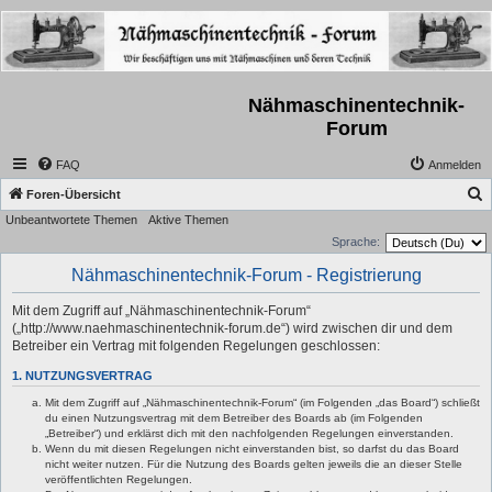
Nähmaschinentechnik-
Forum
FAQ
Anmelden
S
Foren-Übersicht
Unbeantwortete Themen
Aktive Themen
u
Sprache:
c
Nähmaschinentechnik-Forum - Registrierung
h
e
Mit dem Zugriff auf „Nähmaschinentechnik-Forum“
(„http://www.naehmaschinentechnik-forum.de“) wird zwischen dir und dem
Betreiber ein Vertrag mit folgenden Regelungen geschlossen:
1. NUTZUNGSVERTRAG
Mit dem Zugriff auf „Nähmaschinentechnik-Forum“ (im Folgenden „das Board“) schließt
du einen Nutzungsvertrag mit dem Betreiber des Boards ab (im Folgenden
„Betreiber“) und erklärst dich mit den nachfolgenden Regelungen einverstanden.
Wenn du mit diesen Regelungen nicht einverstanden bist, so darfst du das Board
nicht weiter nutzen. Für die Nutzung des Boards gelten jeweils die an dieser Stelle
veröffentlichten Regelungen.