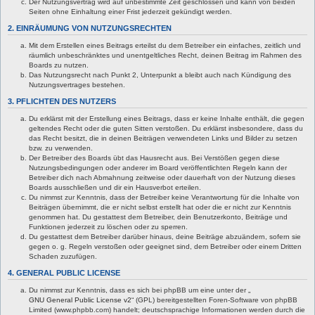
Der Nutzungsvertrag wird auf unbestimmte Zeit geschlossen und kann von beiden
Seiten ohne Einhaltung einer Frist jederzeit gekündigt werden.
2. EINRÄUMUNG VON NUTZUNGSRECHTEN
Mit dem Erstellen eines Beitrags erteilst du dem Betreiber ein einfaches, zeitlich und
räumlich unbeschränktes und unentgeltliches Recht, deinen Beitrag im Rahmen des
Boards zu nutzen.
Das Nutzungsrecht nach Punkt 2, Unterpunkt a bleibt auch nach Kündigung des
Nutzungsvertrages bestehen.
3. PFLICHTEN DES NUTZERS
Du erklärst mit der Erstellung eines Beitrags, dass er keine Inhalte enthält, die gegen
geltendes Recht oder die guten Sitten verstoßen. Du erklärst insbesondere, dass du
das Recht besitzt, die in deinen Beiträgen verwendeten Links und Bilder zu setzen
bzw. zu verwenden.
Der Betreiber des Boards übt das Hausrecht aus. Bei Verstößen gegen diese
Nutzungsbedingungen oder anderer im Board veröffentlichten Regeln kann der
Betreiber dich nach Abmahnung zeitweise oder dauerhaft von der Nutzung dieses
Boards ausschließen und dir ein Hausverbot erteilen.
Du nimmst zur Kenntnis, dass der Betreiber keine Verantwortung für die Inhalte von
Beiträgen übernimmt, die er nicht selbst erstellt hat oder die er nicht zur Kenntnis
genommen hat. Du gestattest dem Betreiber, dein Benutzerkonto, Beiträge und
Funktionen jederzeit zu löschen oder zu sperren.
Du gestattest dem Betreiber darüber hinaus, deine Beiträge abzuändern, sofern sie
gegen o. g. Regeln verstoßen oder geeignet sind, dem Betreiber oder einem Dritten
Schaden zuzufügen.
4. GENERAL PUBLIC LICENSE
Du nimmst zur Kenntnis, dass es sich bei phpBB um eine unter der „
GNU General Public License v2
“ (GPL) bereitgestellten Foren-Software von phpBB
Limited (www.phpbb.com) handelt; deutschsprachige Informationen werden durch die