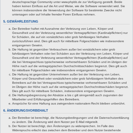
deutschsprachige Community unter www.phpbb.de zur Verfügung gestellt. Beide
haben keinen Einfluss auf die Art und Weise, wie die Software verwendet wird. Sie
können insbesondere die Verwendung der Software für bestimmte Zwecke nicht
untersagen oder auf Inhalte fremder Foren Einfluss nehmen.
5. GEWÄHRLEISTUNG
Der Betreiber haftet mit Ausnahme der Verletzung von Leben, Körper und
Gesundheit und der Verletzung wesentlicher Vertragspflichten (Kardinalpflichten) nur
für Schäden, die auf ein vorsätzliches oder grob fahrlässiges Verhalten
zurückzuführen sind. Dies gilt auch für mittelbare Folgeschäden wie insbesondere
entgangenen Gewinn.
Die Haftung ist gegenüber Verbrauchern außer bei vorsätzlichem oder grob
fahrlässigem Verhalten oder bei Schäden aus der Verletzung von Leben, Körper und
Gesundheit und der Verletzung wesentlicher Vertragspflichten (Kardinalpflichten) auf
die bei Vertragsschluss typischerweise vorhersehbaren Schäden und im übrigen der
Höhe nach auf die vertragstypischen Durchschnittsschäden begrenzt. Dies gilt auch
für mittelbare Folgeschäden wie insbesondere entgangenen Gewinn.
Die Haftung ist gegenüber Unternehmern außer bei der Verletzung von Leben,
Körper und Gesundheit oder vorsätzlichem oder grob fahrlässigem Verhalten des
Betreibers auf die bei Vertragsschluss typischerweise vorhersehbaren Schäden und
im Übrigen der Höhe nach auf die vertragstypischen Durchschnittsschäden begrenzt.
Dies gilt auch für mittelbare Schäden, insbesondere entgangenen Gewinn.
Die Haftungsbegrenzung der Absätze a bis c gilt sinngemäß auch zugunsten der
Mitarbeiter und Erfüllungsgehilfen des Betreibers.
Ansprüche für eine Haftung aus zwingendem nationalem Recht bleiben unberührt.
6. ÄNDERUNGSVORBEHALT
Der Betreiber ist berechtigt, die Nutzungsbedingungen und die Datenschutzerklärung
zu ändern. Die Änderung wird dem Nutzer per E-Mail mitgeteilt.
Der Nutzer ist berechtigt, den Änderungen zu widersprechen. Im Falle des
Widerspruchs erlischt das zwischen dem Betreiber und dem Nutzer bestehende