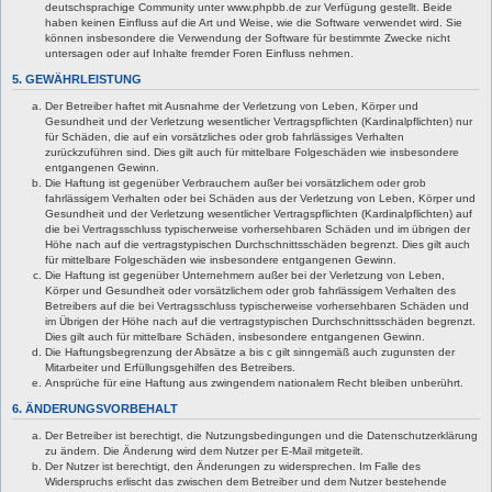
deutschsprachige Community unter www.phpbb.de zur Verfügung gestellt. Beide
haben keinen Einfluss auf die Art und Weise, wie die Software verwendet wird. Sie
können insbesondere die Verwendung der Software für bestimmte Zwecke nicht
untersagen oder auf Inhalte fremder Foren Einfluss nehmen.
5. GEWÄHRLEISTUNG
Der Betreiber haftet mit Ausnahme der Verletzung von Leben, Körper und
Gesundheit und der Verletzung wesentlicher Vertragspflichten (Kardinalpflichten) nur
für Schäden, die auf ein vorsätzliches oder grob fahrlässiges Verhalten
zurückzuführen sind. Dies gilt auch für mittelbare Folgeschäden wie insbesondere
entgangenen Gewinn.
Die Haftung ist gegenüber Verbrauchern außer bei vorsätzlichem oder grob
fahrlässigem Verhalten oder bei Schäden aus der Verletzung von Leben, Körper und
Gesundheit und der Verletzung wesentlicher Vertragspflichten (Kardinalpflichten) auf
die bei Vertragsschluss typischerweise vorhersehbaren Schäden und im übrigen der
Höhe nach auf die vertragstypischen Durchschnittsschäden begrenzt. Dies gilt auch
für mittelbare Folgeschäden wie insbesondere entgangenen Gewinn.
Die Haftung ist gegenüber Unternehmern außer bei der Verletzung von Leben,
Körper und Gesundheit oder vorsätzlichem oder grob fahrlässigem Verhalten des
Betreibers auf die bei Vertragsschluss typischerweise vorhersehbaren Schäden und
im Übrigen der Höhe nach auf die vertragstypischen Durchschnittsschäden begrenzt.
Dies gilt auch für mittelbare Schäden, insbesondere entgangenen Gewinn.
Die Haftungsbegrenzung der Absätze a bis c gilt sinngemäß auch zugunsten der
Mitarbeiter und Erfüllungsgehilfen des Betreibers.
Ansprüche für eine Haftung aus zwingendem nationalem Recht bleiben unberührt.
6. ÄNDERUNGSVORBEHALT
Der Betreiber ist berechtigt, die Nutzungsbedingungen und die Datenschutzerklärung
zu ändern. Die Änderung wird dem Nutzer per E-Mail mitgeteilt.
Der Nutzer ist berechtigt, den Änderungen zu widersprechen. Im Falle des
Widerspruchs erlischt das zwischen dem Betreiber und dem Nutzer bestehende