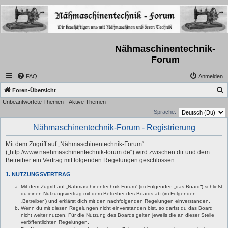
Nähmaschinentechnik-
Forum
FAQ
Anmelden
S
Foren-Übersicht
Unbeantwortete Themen
Aktive Themen
u
Sprache:
c
Nähmaschinentechnik-Forum - Registrierung
h
e
Mit dem Zugriff auf „Nähmaschinentechnik-Forum“
(„http://www.naehmaschinentechnik-forum.de“) wird zwischen dir und dem
Betreiber ein Vertrag mit folgenden Regelungen geschlossen:
1. NUTZUNGSVERTRAG
Mit dem Zugriff auf „Nähmaschinentechnik-Forum“ (im Folgenden „das Board“) schließt
du einen Nutzungsvertrag mit dem Betreiber des Boards ab (im Folgenden
„Betreiber“) und erklärst dich mit den nachfolgenden Regelungen einverstanden.
Wenn du mit diesen Regelungen nicht einverstanden bist, so darfst du das Board
nicht weiter nutzen. Für die Nutzung des Boards gelten jeweils die an dieser Stelle
veröffentlichten Regelungen.