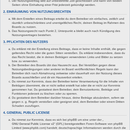
Der Nutzungsvertrag wird auf unbestimmte Zeit geschlossen und kann von beiden
Seiten ohne Einhaltung einer Frist jederzeit gekündigt werden.
2. EINRÄUMUNG VON NUTZUNGSRECHTEN
Mit dem Erstellen eines Beitrags erteilst du dem Betreiber ein einfaches, zeitlich und
räumlich unbeschränktes und unentgeltliches Recht, deinen Beitrag im Rahmen des
Boards zu nutzen.
Das Nutzungsrecht nach Punkt 2, Unterpunkt a bleibt auch nach Kündigung des
Nutzungsvertrages bestehen.
3. PFLICHTEN DES NUTZERS
Du erklärst mit der Erstellung eines Beitrags, dass er keine Inhalte enthält, die gegen
geltendes Recht oder die guten Sitten verstoßen. Du erklärst insbesondere, dass du
das Recht besitzt, die in deinen Beiträgen verwendeten Links und Bilder zu setzen
bzw. zu verwenden.
Der Betreiber des Boards übt das Hausrecht aus. Bei Verstößen gegen diese
Nutzungsbedingungen oder anderer im Board veröffentlichten Regeln kann der
Betreiber dich nach Abmahnung zeitweise oder dauerhaft von der Nutzung dieses
Boards ausschließen und dir ein Hausverbot erteilen.
Du nimmst zur Kenntnis, dass der Betreiber keine Verantwortung für die Inhalte von
Beiträgen übernimmt, die er nicht selbst erstellt hat oder die er nicht zur Kenntnis
genommen hat. Du gestattest dem Betreiber, dein Benutzerkonto, Beiträge und
Funktionen jederzeit zu löschen oder zu sperren.
Du gestattest dem Betreiber darüber hinaus, deine Beiträge abzuändern, sofern sie
gegen o. g. Regeln verstoßen oder geeignet sind, dem Betreiber oder einem Dritten
Schaden zuzufügen.
4. GENERAL PUBLIC LICENSE
Du nimmst zur Kenntnis, dass es sich bei phpBB um eine unter der „
GNU General Public License v2
“ (GPL) bereitgestellten Foren-Software von phpBB
Limited (www.phpbb.com) handelt; deutschsprachige Informationen werden durch die