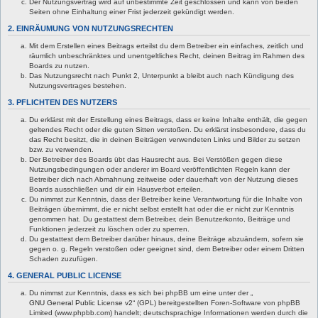
Der Nutzungsvertrag wird auf unbestimmte Zeit geschlossen und kann von beiden
Seiten ohne Einhaltung einer Frist jederzeit gekündigt werden.
2. EINRÄUMUNG VON NUTZUNGSRECHTEN
Mit dem Erstellen eines Beitrags erteilst du dem Betreiber ein einfaches, zeitlich und
räumlich unbeschränktes und unentgeltliches Recht, deinen Beitrag im Rahmen des
Boards zu nutzen.
Das Nutzungsrecht nach Punkt 2, Unterpunkt a bleibt auch nach Kündigung des
Nutzungsvertrages bestehen.
3. PFLICHTEN DES NUTZERS
Du erklärst mit der Erstellung eines Beitrags, dass er keine Inhalte enthält, die gegen
geltendes Recht oder die guten Sitten verstoßen. Du erklärst insbesondere, dass du
das Recht besitzt, die in deinen Beiträgen verwendeten Links und Bilder zu setzen
bzw. zu verwenden.
Der Betreiber des Boards übt das Hausrecht aus. Bei Verstößen gegen diese
Nutzungsbedingungen oder anderer im Board veröffentlichten Regeln kann der
Betreiber dich nach Abmahnung zeitweise oder dauerhaft von der Nutzung dieses
Boards ausschließen und dir ein Hausverbot erteilen.
Du nimmst zur Kenntnis, dass der Betreiber keine Verantwortung für die Inhalte von
Beiträgen übernimmt, die er nicht selbst erstellt hat oder die er nicht zur Kenntnis
genommen hat. Du gestattest dem Betreiber, dein Benutzerkonto, Beiträge und
Funktionen jederzeit zu löschen oder zu sperren.
Du gestattest dem Betreiber darüber hinaus, deine Beiträge abzuändern, sofern sie
gegen o. g. Regeln verstoßen oder geeignet sind, dem Betreiber oder einem Dritten
Schaden zuzufügen.
4. GENERAL PUBLIC LICENSE
Du nimmst zur Kenntnis, dass es sich bei phpBB um eine unter der „
GNU General Public License v2
“ (GPL) bereitgestellten Foren-Software von phpBB
Limited (www.phpbb.com) handelt; deutschsprachige Informationen werden durch die