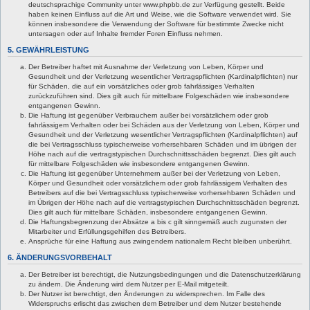
deutschsprachige Community unter www.phpbb.de zur Verfügung gestellt. Beide
haben keinen Einfluss auf die Art und Weise, wie die Software verwendet wird. Sie
können insbesondere die Verwendung der Software für bestimmte Zwecke nicht
untersagen oder auf Inhalte fremder Foren Einfluss nehmen.
5. GEWÄHRLEISTUNG
Der Betreiber haftet mit Ausnahme der Verletzung von Leben, Körper und
Gesundheit und der Verletzung wesentlicher Vertragspflichten (Kardinalpflichten) nur
für Schäden, die auf ein vorsätzliches oder grob fahrlässiges Verhalten
zurückzuführen sind. Dies gilt auch für mittelbare Folgeschäden wie insbesondere
entgangenen Gewinn.
Die Haftung ist gegenüber Verbrauchern außer bei vorsätzlichem oder grob
fahrlässigem Verhalten oder bei Schäden aus der Verletzung von Leben, Körper und
Gesundheit und der Verletzung wesentlicher Vertragspflichten (Kardinalpflichten) auf
die bei Vertragsschluss typischerweise vorhersehbaren Schäden und im übrigen der
Höhe nach auf die vertragstypischen Durchschnittsschäden begrenzt. Dies gilt auch
für mittelbare Folgeschäden wie insbesondere entgangenen Gewinn.
Die Haftung ist gegenüber Unternehmern außer bei der Verletzung von Leben,
Körper und Gesundheit oder vorsätzlichem oder grob fahrlässigem Verhalten des
Betreibers auf die bei Vertragsschluss typischerweise vorhersehbaren Schäden und
im Übrigen der Höhe nach auf die vertragstypischen Durchschnittsschäden begrenzt.
Dies gilt auch für mittelbare Schäden, insbesondere entgangenen Gewinn.
Die Haftungsbegrenzung der Absätze a bis c gilt sinngemäß auch zugunsten der
Mitarbeiter und Erfüllungsgehilfen des Betreibers.
Ansprüche für eine Haftung aus zwingendem nationalem Recht bleiben unberührt.
6. ÄNDERUNGSVORBEHALT
Der Betreiber ist berechtigt, die Nutzungsbedingungen und die Datenschutzerklärung
zu ändern. Die Änderung wird dem Nutzer per E-Mail mitgeteilt.
Der Nutzer ist berechtigt, den Änderungen zu widersprechen. Im Falle des
Widerspruchs erlischt das zwischen dem Betreiber und dem Nutzer bestehende