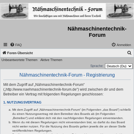
Nähmaschinentechnik-
Forum
FAQ
Anmelden
S
Foren-Übersicht
Unbeantwortete Themen
Aktive Themen
u
Sprache:
c
Nähmaschinentechnik-Forum - Registrierung
h
e
Mit dem Zugriff auf „Nähmaschinentechnik-Forum“
(„http://www.naehmaschinentechnik-forum.de“) wird zwischen dir und dem
Betreiber ein Vertrag mit folgenden Regelungen geschlossen:
1. NUTZUNGSVERTRAG
Mit dem Zugriff auf „Nähmaschinentechnik-Forum“ (im Folgenden „das Board“) schließt
du einen Nutzungsvertrag mit dem Betreiber des Boards ab (im Folgenden
„Betreiber“) und erklärst dich mit den nachfolgenden Regelungen einverstanden.
Wenn du mit diesen Regelungen nicht einverstanden bist, so darfst du das Board
nicht weiter nutzen. Für die Nutzung des Boards gelten jeweils die an dieser Stelle
veröffentlichten Regelungen.