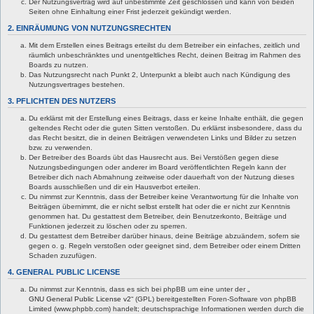
Der Nutzungsvertrag wird auf unbestimmte Zeit geschlossen und kann von beiden
Seiten ohne Einhaltung einer Frist jederzeit gekündigt werden.
2. EINRÄUMUNG VON NUTZUNGSRECHTEN
Mit dem Erstellen eines Beitrags erteilst du dem Betreiber ein einfaches, zeitlich und
räumlich unbeschränktes und unentgeltliches Recht, deinen Beitrag im Rahmen des
Boards zu nutzen.
Das Nutzungsrecht nach Punkt 2, Unterpunkt a bleibt auch nach Kündigung des
Nutzungsvertrages bestehen.
3. PFLICHTEN DES NUTZERS
Du erklärst mit der Erstellung eines Beitrags, dass er keine Inhalte enthält, die gegen
geltendes Recht oder die guten Sitten verstoßen. Du erklärst insbesondere, dass du
das Recht besitzt, die in deinen Beiträgen verwendeten Links und Bilder zu setzen
bzw. zu verwenden.
Der Betreiber des Boards übt das Hausrecht aus. Bei Verstößen gegen diese
Nutzungsbedingungen oder anderer im Board veröffentlichten Regeln kann der
Betreiber dich nach Abmahnung zeitweise oder dauerhaft von der Nutzung dieses
Boards ausschließen und dir ein Hausverbot erteilen.
Du nimmst zur Kenntnis, dass der Betreiber keine Verantwortung für die Inhalte von
Beiträgen übernimmt, die er nicht selbst erstellt hat oder die er nicht zur Kenntnis
genommen hat. Du gestattest dem Betreiber, dein Benutzerkonto, Beiträge und
Funktionen jederzeit zu löschen oder zu sperren.
Du gestattest dem Betreiber darüber hinaus, deine Beiträge abzuändern, sofern sie
gegen o. g. Regeln verstoßen oder geeignet sind, dem Betreiber oder einem Dritten
Schaden zuzufügen.
4. GENERAL PUBLIC LICENSE
Du nimmst zur Kenntnis, dass es sich bei phpBB um eine unter der „
GNU General Public License v2
“ (GPL) bereitgestellten Foren-Software von phpBB
Limited (www.phpbb.com) handelt; deutschsprachige Informationen werden durch die