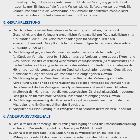
deutschsprachige Community unter www.phpbb.de zur Verfügung gestellt. Beide
haben keinen Einfluss auf die Art und Weise, wie die Software verwendet wird. Sie
können insbesondere die Verwendung der Software für bestimmte Zwecke nicht
untersagen oder auf Inhalte fremder Foren Einfluss nehmen.
5. GEWÄHRLEISTUNG
Der Betreiber haftet mit Ausnahme der Verletzung von Leben, Körper und
Gesundheit und der Verletzung wesentlicher Vertragspflichten (Kardinalpflichten) nur
für Schäden, die auf ein vorsätzliches oder grob fahrlässiges Verhalten
zurückzuführen sind. Dies gilt auch für mittelbare Folgeschäden wie insbesondere
entgangenen Gewinn.
Die Haftung ist gegenüber Verbrauchern außer bei vorsätzlichem oder grob
fahrlässigem Verhalten oder bei Schäden aus der Verletzung von Leben, Körper und
Gesundheit und der Verletzung wesentlicher Vertragspflichten (Kardinalpflichten) auf
die bei Vertragsschluss typischerweise vorhersehbaren Schäden und im übrigen der
Höhe nach auf die vertragstypischen Durchschnittsschäden begrenzt. Dies gilt auch
für mittelbare Folgeschäden wie insbesondere entgangenen Gewinn.
Die Haftung ist gegenüber Unternehmern außer bei der Verletzung von Leben,
Körper und Gesundheit oder vorsätzlichem oder grob fahrlässigem Verhalten des
Betreibers auf die bei Vertragsschluss typischerweise vorhersehbaren Schäden und
im Übrigen der Höhe nach auf die vertragstypischen Durchschnittsschäden begrenzt.
Dies gilt auch für mittelbare Schäden, insbesondere entgangenen Gewinn.
Die Haftungsbegrenzung der Absätze a bis c gilt sinngemäß auch zugunsten der
Mitarbeiter und Erfüllungsgehilfen des Betreibers.
Ansprüche für eine Haftung aus zwingendem nationalem Recht bleiben unberührt.
6. ÄNDERUNGSVORBEHALT
Der Betreiber ist berechtigt, die Nutzungsbedingungen und die Datenschutzerklärung
zu ändern. Die Änderung wird dem Nutzer per E-Mail mitgeteilt.
Der Nutzer ist berechtigt, den Änderungen zu widersprechen. Im Falle des
Widerspruchs erlischt das zwischen dem Betreiber und dem Nutzer bestehende