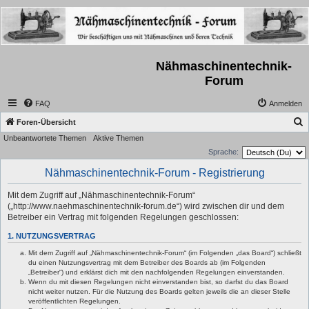
Nähmaschinentechnik-
Forum
FAQ
Anmelden
S
Foren-Übersicht
Unbeantwortete Themen
Aktive Themen
u
Sprache:
c
Nähmaschinentechnik-Forum - Registrierung
h
e
Mit dem Zugriff auf „Nähmaschinentechnik-Forum“
(„http://www.naehmaschinentechnik-forum.de“) wird zwischen dir und dem
Betreiber ein Vertrag mit folgenden Regelungen geschlossen:
1. NUTZUNGSVERTRAG
Mit dem Zugriff auf „Nähmaschinentechnik-Forum“ (im Folgenden „das Board“) schließt
du einen Nutzungsvertrag mit dem Betreiber des Boards ab (im Folgenden
„Betreiber“) und erklärst dich mit den nachfolgenden Regelungen einverstanden.
Wenn du mit diesen Regelungen nicht einverstanden bist, so darfst du das Board
nicht weiter nutzen. Für die Nutzung des Boards gelten jeweils die an dieser Stelle
veröffentlichten Regelungen.