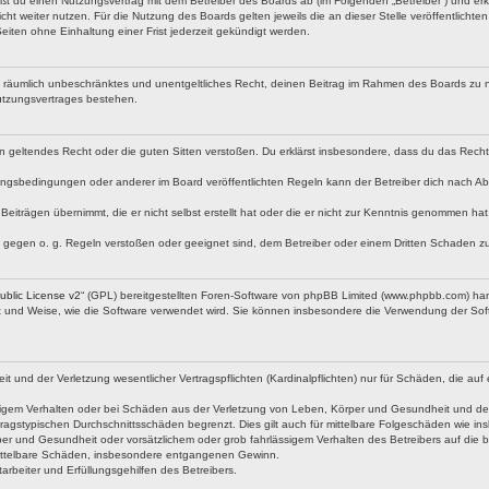
eßt du einen Nutzungsvertrag mit dem Betreiber des Boards ab (im Folgenden „Betreiber“) und er
ht weiter nutzen. Für die Nutzung des Boards gelten jeweils die an dieser Stelle veröffentlicht
iten ohne Einhaltung einer Frist jederzeit gekündigt werden.
 und räumlich unbeschränktes und unentgeltliches Recht, deinen Beitrag im Rahmen des Boards zu 
utzungsvertrages bestehen.
egen geltendes Recht oder die guten Sitten verstoßen. Du erklärst insbesondere, dass du das Rech
ngsbedingungen oder anderer im Board veröffentlichten Regeln kann der Betreiber dich nach A
Beiträgen übernimmt, die er nicht selbst erstellt hat oder die er nicht zur Kenntnis genommen ha
e gegen o. g. Regeln verstoßen oder geeignet sind, dem Betreiber oder einem Dritten Schaden z
blic License v2
“ (GPL) bereitgestellten Foren-Software von phpBB Limited (www.phpbb.com) ha
rt und Weise, wie die Software verwendet wird. Sie können insbesondere die Verwendung der Soft
nd der Verletzung wesentlicher Vertragspflichten (Kardinalpflichten) nur für Schäden, die auf ei
igem Verhalten oder bei Schäden aus der Verletzung von Leben, Körper und Gesundheit und der Ver
ragstypischen Durchschnittsschäden begrenzt. Dies gilt auch für mittelbare Folgeschäden wie 
er und Gesundheit oder vorsätzlichem oder grob fahrlässigem Verhalten des Betreibers auf die 
 mittelbare Schäden, insbesondere entgangenen Gewinn.
rbeiter und Erfüllungsgehilfen des Betreibers.