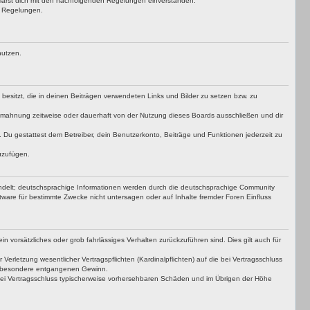
klärst dich mit den nachfolgenden Regelungen einverstanden.
en Regelungen.
nutzen.
t besitzt, die in deinen Beiträgen verwendeten Links und Bilder zu setzen bzw. zu
bmahnung zeitweise oder dauerhaft von der Nutzung dieses Boards ausschließen und dir
t. Du gestattest dem Betreiber, dein Benutzerkonto, Beiträge und Funktionen jederzeit zu
uzufügen.
ndelt; deutschsprachige Informationen werden durch die deutschsprachige Community
ware für bestimmte Zwecke nicht untersagen oder auf Inhalte fremder Foren Einfluss
n vorsätzliches oder grob fahrlässiges Verhalten zurückzuführen sind. Dies gilt auch für
letzung wesentlicher Vertragspflichten (Kardinalpflichten) auf die bei Vertragsschluss
insbesondere entgangenen Gewinn.
bei Vertragsschluss typischerweise vorhersehbaren Schäden und im Übrigen der Höhe