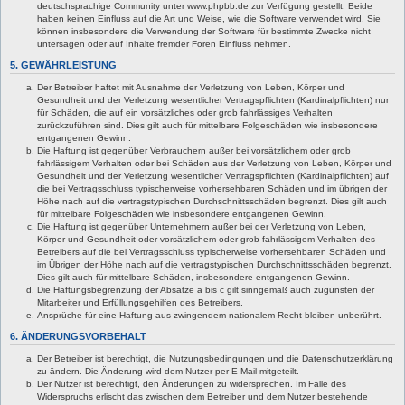
deutschsprachige Community unter www.phpbb.de zur Verfügung gestellt. Beide
haben keinen Einfluss auf die Art und Weise, wie die Software verwendet wird. Sie
können insbesondere die Verwendung der Software für bestimmte Zwecke nicht
untersagen oder auf Inhalte fremder Foren Einfluss nehmen.
5. GEWÄHRLEISTUNG
Der Betreiber haftet mit Ausnahme der Verletzung von Leben, Körper und
Gesundheit und der Verletzung wesentlicher Vertragspflichten (Kardinalpflichten) nur
für Schäden, die auf ein vorsätzliches oder grob fahrlässiges Verhalten
zurückzuführen sind. Dies gilt auch für mittelbare Folgeschäden wie insbesondere
entgangenen Gewinn.
Die Haftung ist gegenüber Verbrauchern außer bei vorsätzlichem oder grob
fahrlässigem Verhalten oder bei Schäden aus der Verletzung von Leben, Körper und
Gesundheit und der Verletzung wesentlicher Vertragspflichten (Kardinalpflichten) auf
die bei Vertragsschluss typischerweise vorhersehbaren Schäden und im übrigen der
Höhe nach auf die vertragstypischen Durchschnittsschäden begrenzt. Dies gilt auch
für mittelbare Folgeschäden wie insbesondere entgangenen Gewinn.
Die Haftung ist gegenüber Unternehmern außer bei der Verletzung von Leben,
Körper und Gesundheit oder vorsätzlichem oder grob fahrlässigem Verhalten des
Betreibers auf die bei Vertragsschluss typischerweise vorhersehbaren Schäden und
im Übrigen der Höhe nach auf die vertragstypischen Durchschnittsschäden begrenzt.
Dies gilt auch für mittelbare Schäden, insbesondere entgangenen Gewinn.
Die Haftungsbegrenzung der Absätze a bis c gilt sinngemäß auch zugunsten der
Mitarbeiter und Erfüllungsgehilfen des Betreibers.
Ansprüche für eine Haftung aus zwingendem nationalem Recht bleiben unberührt.
6. ÄNDERUNGSVORBEHALT
Der Betreiber ist berechtigt, die Nutzungsbedingungen und die Datenschutzerklärung
zu ändern. Die Änderung wird dem Nutzer per E-Mail mitgeteilt.
Der Nutzer ist berechtigt, den Änderungen zu widersprechen. Im Falle des
Widerspruchs erlischt das zwischen dem Betreiber und dem Nutzer bestehende