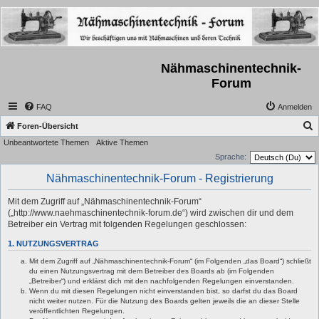
Nähmaschinentechnik-
Forum
FAQ
Anmelden
S
Foren-Übersicht
Unbeantwortete Themen
Aktive Themen
u
Sprache:
c
Nähmaschinentechnik-Forum - Registrierung
h
e
Mit dem Zugriff auf „Nähmaschinentechnik-Forum“
(„http://www.naehmaschinentechnik-forum.de“) wird zwischen dir und dem
Betreiber ein Vertrag mit folgenden Regelungen geschlossen:
1. NUTZUNGSVERTRAG
Mit dem Zugriff auf „Nähmaschinentechnik-Forum“ (im Folgenden „das Board“) schließt
du einen Nutzungsvertrag mit dem Betreiber des Boards ab (im Folgenden
„Betreiber“) und erklärst dich mit den nachfolgenden Regelungen einverstanden.
Wenn du mit diesen Regelungen nicht einverstanden bist, so darfst du das Board
nicht weiter nutzen. Für die Nutzung des Boards gelten jeweils die an dieser Stelle
veröffentlichten Regelungen.