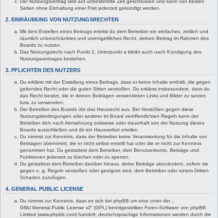
Der Nutzungsvertrag wird auf unbestimmte Zeit geschlossen und kann von beiden
Seiten ohne Einhaltung einer Frist jederzeit gekündigt werden.
2. EINRÄUMUNG VON NUTZUNGSRECHTEN
Mit dem Erstellen eines Beitrags erteilst du dem Betreiber ein einfaches, zeitlich und
räumlich unbeschränktes und unentgeltliches Recht, deinen Beitrag im Rahmen des
Boards zu nutzen.
Das Nutzungsrecht nach Punkt 2, Unterpunkt a bleibt auch nach Kündigung des
Nutzungsvertrages bestehen.
3. PFLICHTEN DES NUTZERS
Du erklärst mit der Erstellung eines Beitrags, dass er keine Inhalte enthält, die gegen
geltendes Recht oder die guten Sitten verstoßen. Du erklärst insbesondere, dass du
das Recht besitzt, die in deinen Beiträgen verwendeten Links und Bilder zu setzen
bzw. zu verwenden.
Der Betreiber des Boards übt das Hausrecht aus. Bei Verstößen gegen diese
Nutzungsbedingungen oder anderer im Board veröffentlichten Regeln kann der
Betreiber dich nach Abmahnung zeitweise oder dauerhaft von der Nutzung dieses
Boards ausschließen und dir ein Hausverbot erteilen.
Du nimmst zur Kenntnis, dass der Betreiber keine Verantwortung für die Inhalte von
Beiträgen übernimmt, die er nicht selbst erstellt hat oder die er nicht zur Kenntnis
genommen hat. Du gestattest dem Betreiber, dein Benutzerkonto, Beiträge und
Funktionen jederzeit zu löschen oder zu sperren.
Du gestattest dem Betreiber darüber hinaus, deine Beiträge abzuändern, sofern sie
gegen o. g. Regeln verstoßen oder geeignet sind, dem Betreiber oder einem Dritten
Schaden zuzufügen.
4. GENERAL PUBLIC LICENSE
Du nimmst zur Kenntnis, dass es sich bei phpBB um eine unter der „
GNU General Public License v2
“ (GPL) bereitgestellten Foren-Software von phpBB
Limited (www.phpbb.com) handelt; deutschsprachige Informationen werden durch die