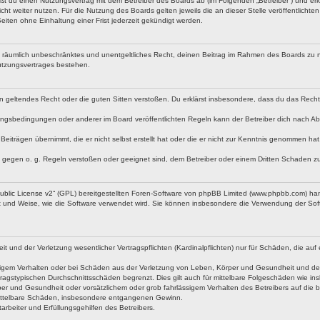
eßt du einen Nutzungsvertrag mit dem Betreiber des Boards ab (im Folgenden „Betreiber“) und er
ht weiter nutzen. Für die Nutzung des Boards gelten jeweils die an dieser Stelle veröffentlicht
iten ohne Einhaltung einer Frist jederzeit gekündigt werden.
 und räumlich unbeschränktes und unentgeltliches Recht, deinen Beitrag im Rahmen des Boards zu 
utzungsvertrages bestehen.
egen geltendes Recht oder die guten Sitten verstoßen. Du erklärst insbesondere, dass du das Rech
ngsbedingungen oder anderer im Board veröffentlichten Regeln kann der Betreiber dich nach A
Beiträgen übernimmt, die er nicht selbst erstellt hat oder die er nicht zur Kenntnis genommen ha
e gegen o. g. Regeln verstoßen oder geeignet sind, dem Betreiber oder einem Dritten Schaden z
blic License v2
“ (GPL) bereitgestellten Foren-Software von phpBB Limited (www.phpbb.com) ha
rt und Weise, wie die Software verwendet wird. Sie können insbesondere die Verwendung der Soft
nd der Verletzung wesentlicher Vertragspflichten (Kardinalpflichten) nur für Schäden, die auf ei
igem Verhalten oder bei Schäden aus der Verletzung von Leben, Körper und Gesundheit und der Ver
ragstypischen Durchschnittsschäden begrenzt. Dies gilt auch für mittelbare Folgeschäden wie 
er und Gesundheit oder vorsätzlichem oder grob fahrlässigem Verhalten des Betreibers auf die 
 mittelbare Schäden, insbesondere entgangenen Gewinn.
rbeiter und Erfüllungsgehilfen des Betreibers.