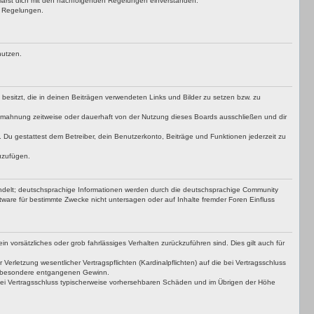
klärst dich mit den nachfolgenden Regelungen einverstanden.
en Regelungen.
nutzen.
t besitzt, die in deinen Beiträgen verwendeten Links und Bilder zu setzen bzw. zu
bmahnung zeitweise oder dauerhaft von der Nutzung dieses Boards ausschließen und dir
t. Du gestattest dem Betreiber, dein Benutzerkonto, Beiträge und Funktionen jederzeit zu
uzufügen.
ndelt; deutschsprachige Informationen werden durch die deutschsprachige Community
ware für bestimmte Zwecke nicht untersagen oder auf Inhalte fremder Foren Einfluss
n vorsätzliches oder grob fahrlässiges Verhalten zurückzuführen sind. Dies gilt auch für
letzung wesentlicher Vertragspflichten (Kardinalpflichten) auf die bei Vertragsschluss
insbesondere entgangenen Gewinn.
bei Vertragsschluss typischerweise vorhersehbaren Schäden und im Übrigen der Höhe