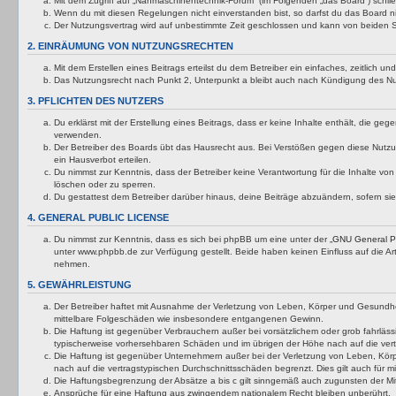
Mit dem Zugriff auf „Nähmaschinentechnik-Forum“ (im Folgenden „das Board“) schli
Wenn du mit diesen Regelungen nicht einverstanden bist, so darfst du das Board nic
Der Nutzungsvertrag wird auf unbestimmte Zeit geschlossen und kann von beiden Se
2. EINRÄUMUNG VON NUTZUNGSRECHTEN
Mit dem Erstellen eines Beitrags erteilst du dem Betreiber ein einfaches, zeitlich
Das Nutzungsrecht nach Punkt 2, Unterpunkt a bleibt auch nach Kündigung des N
3. PFLICHTEN DES NUTZERS
Du erklärst mit der Erstellung eines Beitrags, dass er keine Inhalte enthält, die g
verwenden.
Der Betreiber des Boards übt das Hausrecht aus. Bei Verstößen gegen diese Nutzu
ein Hausverbot erteilen.
Du nimmst zur Kenntnis, dass der Betreiber keine Verantwortung für die Inhalte von 
löschen oder zu sperren.
Du gestattest dem Betreiber darüber hinaus, deine Beiträge abzuändern, sofern si
4. GENERAL PUBLIC LICENSE
Du nimmst zur Kenntnis, dass es sich bei phpBB um eine unter der „
GNU General Pu
unter www.phpbb.de zur Verfügung gestellt. Beide haben keinen Einfluss auf die A
nehmen.
5. GEWÄHRLEISTUNG
Der Betreiber haftet mit Ausnahme der Verletzung von Leben, Körper und Gesundheit u
mittelbare Folgeschäden wie insbesondere entgangenen Gewinn.
Die Haftung ist gegenüber Verbrauchern außer bei vorsätzlichem oder grob fahrläss
typischerweise vorhersehbaren Schäden und im übrigen der Höhe nach auf die vert
Die Haftung ist gegenüber Unternehmern außer bei der Verletzung von Leben, Körp
nach auf die vertragstypischen Durchschnittsschäden begrenzt. Dies gilt auch für
Die Haftungsbegrenzung der Absätze a bis c gilt sinngemäß auch zugunsten der Mita
Ansprüche für eine Haftung aus zwingendem nationalem Recht bleiben unberührt.