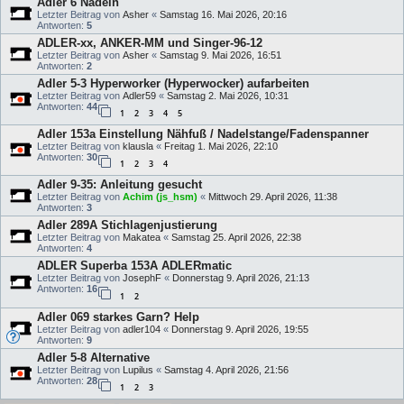
Adler 6 Nadeln
Letzter Beitrag von
Asher
«
Samstag 16. Mai 2026, 20:16
Antworten:
5
ADLER-xx, ANKER-MM und Singer-96-12
Letzter Beitrag von
Asher
«
Samstag 9. Mai 2026, 16:51
Antworten:
2
Adler 5-3 Hyperworker (Hyperwocker) aufarbeiten
Letzter Beitrag von
Adler59
«
Samstag 2. Mai 2026, 10:31
Antworten:
44
1
2
3
4
5
Adler 153a Einstellung Nähfuß / Nadelstange/Fadenspanner
Letzter Beitrag von
klausla
«
Freitag 1. Mai 2026, 22:10
Antworten:
30
1
2
3
4
Adler 9-35: Anleitung gesucht
Letzter Beitrag von
Achim (js_hsm)
«
Mittwoch 29. April 2026, 11:38
Antworten:
3
Adler 289A Stichlagenjustierung
Letzter Beitrag von
Makatea
«
Samstag 25. April 2026, 22:38
Antworten:
4
ADLER Superba 153A ADLERmatic
Letzter Beitrag von
JosephF
«
Donnerstag 9. April 2026, 21:13
Antworten:
16
1
2
Adler 069 starkes Garn? Help
Letzter Beitrag von
adler104
«
Donnerstag 9. April 2026, 19:55
Antworten:
9
Adler 5-8 Alternative
Letzter Beitrag von
Lupilus
«
Samstag 4. April 2026, 21:56
Antworten:
28
1
2
3