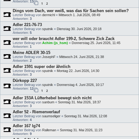
Antworten:
13
1
2
Dings vom Dach, wer weiß, was das für Sachen sein sollen?
Letzter Beitrag von
dermichl
«
Mittwoch 1. Juli 2026, 08:49
Antworten:
3
Adler 221-76-73
Letzter Beitrag von
sputnik
«
Dienstag 30. Juni 2026, 20:18
Antworten:
5
wer will oder braucht Adler 199-2, Schwere Zick Zack
Letzter Beitrag von
Achim (js_hsm)
«
Donnerstag 25. Juni 2026, 11:45
Antworten:
1
Meine ADLER 30-15
Letzter Beitrag von
JosephF
«
Mittwoch 24. Juni 2026, 21:38
Antworten:
2
Adler 1591 super oder ähnlich
Letzter Beitrag von
sputnik
«
Montag 22. Juni 2026, 14:30
Antworten:
3
Dürkopp 227
Letzter Beitrag von
sputnik
«
Donnerstag 4. Juni 2026, 10:17
Antworten:
12
1
2
Adler 153A Lüfterhebel bewegt sich nicht
Letzter Beitrag von
sanbum
«
Sonntag 31. Mai 2026, 18:37
Antworten:
3
Adler 52 - Riemenverlauf
Letzter Beitrag von
saumseliger
«
Sonntag 31. Mai 2026, 12:08
Antworten:
4
Adler 167 lg74
Letzter Beitrag von
Ralleman
«
Sonntag 31. Mai 2026, 11:23
Antworten:
9