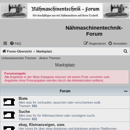
Nähmaschinentechnik-
Forum
FAQ
Registrieren
Anmelden
S
Foren-Übersicht
Marktplatz
Unbeantwortete Themen
Aktive Themen
u
Marktplatz
c
h
Forumsregeln
Alle Angebote in der Biete Kategorie müssen mit einem Preis versehen sein.
e
Angebote ohne Preisangaben werden durch die Administration entfernt.
Forum
Biete
Alles was Ihr verkaufen, tauschen oder verschenken wollt.
Themen:
591
Suche
Alles was Ihr für Nähmaschinen oder sonstigem sucht.
Themen:
631
ebay, Kleinanzeigen, usw.
Hier könnt Ihr über ebay Auktionen und Auktionen anderer Plattformen