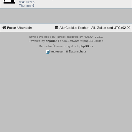
diskutieren.
Themen:
9
Foren-Übersicht
Alle Cookies löschen
Alle Zeiten sind
UTC+02:00
Style developed by Turaiel, modified by HUSKY 2021,
Powered by
phpBB
® Forum Software © phpBB Limited
Deutsche Übersetzung durch
phpBB.de
Impressum & Datenschutz