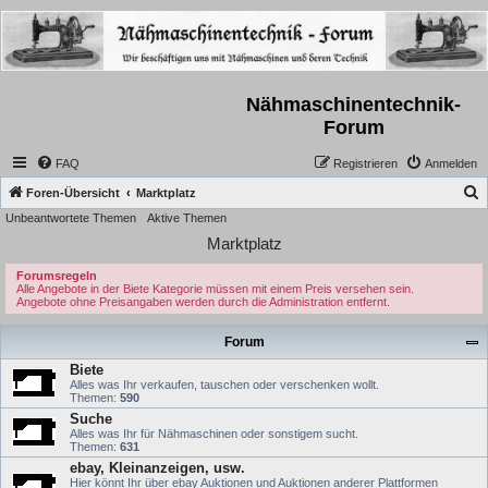
Nähmaschinentechnik-
Forum
FAQ
Registrieren
Anmelden
S
Foren-Übersicht
Marktplatz
Unbeantwortete Themen
Aktive Themen
u
Marktplatz
c
h
Forumsregeln
Alle Angebote in der Biete Kategorie müssen mit einem Preis versehen sein.
e
Angebote ohne Preisangaben werden durch die Administration entfernt.
Forum
Biete
Alles was Ihr verkaufen, tauschen oder verschenken wollt.
Themen:
590
Suche
Alles was Ihr für Nähmaschinen oder sonstigem sucht.
Themen:
631
ebay, Kleinanzeigen, usw.
Hier könnt Ihr über ebay Auktionen und Auktionen anderer Plattformen