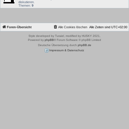
diskutieren.
Themen:
9
Foren-Übersicht
Alle Cookies löschen
Alle Zeiten sind
UTC+02:00
Style developed by Turaiel, modified by HUSKY 2021,
Powered by
phpBB
® Forum Software © phpBB Limited
Deutsche Übersetzung durch
phpBB.de
Impressum & Datenschutz