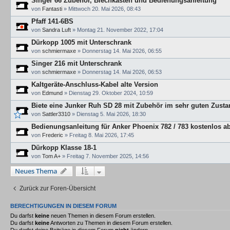
Singer 66 Zubehör, Blechkasten und Bedienungsanleitung
von
Fantasti
»
Mittwoch 20. Mai 2026, 08:43
Pfaff 141-6BS
von
Sandra Luft
»
Montag 21. November 2022, 17:04
Dürkopp 1005 mit Unterschrank
von
schmiermaxe
»
Donnerstag 14. Mai 2026, 06:55
Singer 216 mit Unterschrank
von
schmiermaxe
»
Donnerstag 14. Mai 2026, 06:53
Kaltgeräte-Anschluss-Kabel alte Version
von
Edmund
»
Dienstag 29. Oktober 2024, 10:59
Biete eine Junker Ruh SD 28 mit Zubehör im sehr guten Zusta
von
Sattler3310
»
Dienstag 5. Mai 2026, 18:30
Bedienungsanleitung für Anker Phoenix 782 / 783 kostenlos 
von
Frederic
»
Freitag 8. Mai 2026, 17:45
Dürkopp Klasse 18-1
von
Tom A+
»
Freitag 7. November 2025, 14:56
Neues Thema
Zurück zur Foren-Übersicht
BERECHTIGUNGEN IN DIESEM FORUM
Du darfst
keine
neuen Themen in diesem Forum erstellen.
Du darfst
keine
Antworten zu Themen in diesem Forum erstellen.
Du darfst deine Beiträge in diesem Forum
nicht
ändern.