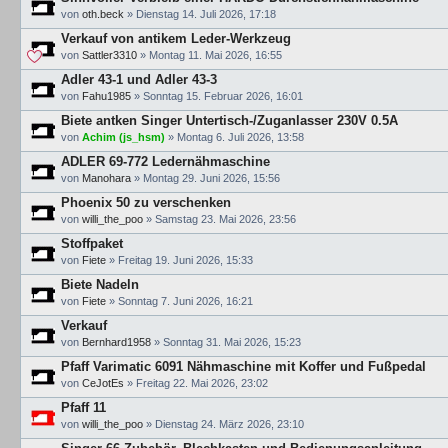
von
oth.beck
»
Dienstag 14. Juli 2026, 17:18
Verkauf von antikem Leder-Werkzeug
von
Sattler3310
»
Montag 11. Mai 2026, 16:55
Adler 43-1 und Adler 43-3
von
Fahu1985
»
Sonntag 15. Februar 2026, 16:01
Biete antken Singer Untertisch-/Zuganlasser 230V 0.5A
von
Achim (js_hsm)
»
Montag 6. Juli 2026, 13:58
ADLER 69-772 Ledernähmaschine
von
Manohara
»
Montag 29. Juni 2026, 15:56
Phoenix 50 zu verschenken
von
willi_the_poo
»
Samstag 23. Mai 2026, 23:56
Stoffpaket
von
Fiete
»
Freitag 19. Juni 2026, 15:33
Biete Nadeln
von
Fiete
»
Sonntag 7. Juni 2026, 16:21
Verkauf
von
Bernhard1958
»
Sonntag 31. Mai 2026, 15:23
Pfaff Varimatic 6091 Nähmaschine mit Koffer und Fußpedal
von
CeJotEs
»
Freitag 22. Mai 2026, 23:02
Pfaff 11
von
willi_the_poo
»
Dienstag 24. März 2026, 23:10