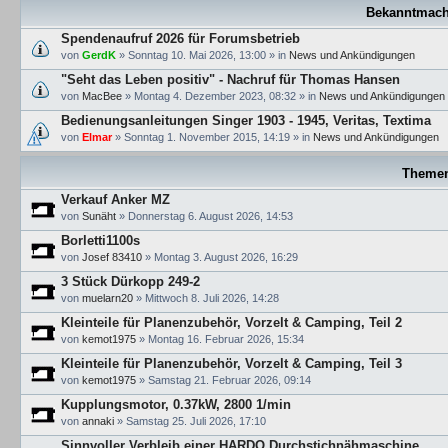
Bekanntmac
Spendenaufruf 2026 für Forumsbetrieb
von
GerdK
»
Sonntag 10. Mai 2026, 13:00
» in
News und Ankündigungen
"Seht das Leben positiv" - Nachruf für Thomas Hansen
von
MacBee
»
Montag 4. Dezember 2023, 08:32
» in
News und Ankündigungen
Bedienungsanleitungen Singer 1903 - 1945, Veritas, Textima
von
Elmar
»
Sonntag 1. November 2015, 14:19
» in
News und Ankündigungen
Theme
Verkauf Anker MZ
von
Sunäht
»
Donnerstag 6. August 2026, 14:53
Borletti1100s
von
Josef 83410
»
Montag 3. August 2026, 16:29
3 Stück Dürkopp 249-2
von
muelarn20
»
Mittwoch 8. Juli 2026, 14:28
Kleinteile für Planenzubehör, Vorzelt & Camping, Teil 2
von
kemot1975
»
Montag 16. Februar 2026, 15:34
Kleinteile für Planenzubehör, Vorzelt & Camping, Teil 3
von
kemot1975
»
Samstag 21. Februar 2026, 09:14
Kupplungsmotor, 0.37kW, 2800 1/min
von
annaki
»
Samstag 25. Juli 2026, 17:10
Sinnvoller Verbleib einer HARDO Durchstichnähmaschine