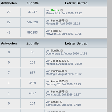
Antworten
Zugriffe
Letzter Beitrag
von
GerdK
22
37247
Mittwoch 17. Juni 2026, 22:22
von
kemot1975
22
502328
Montag 28. April 2025, 23:13
von
Feline
42
896283
Mittwoch 16. Juni 2021, 11:08
Antworten
Zugriffe
Letzter Beitrag
von
Sunäht
0
50
Donnerstag 6. August 2026, 14:53
von
Josef 83410
0
109
Montag 3. August 2026, 16:29
von
muelarn20
7
687
Montag 3. August 2026, 11:02
von
kemot1975
1
3529
Dienstag 28. Juli 2026, 12:23
von
kemot1975
1
4027
Dienstag 28. Juli 2026, 12:17
von
annaki
0
154
Samstag 25. Juli 2026, 17:10
von
oth.beck