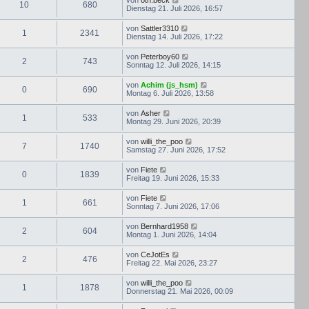
10
680
Dienstag 21. Juli 2026, 16:57
von
Sattler3310
1
2341
Dienstag 14. Juli 2026, 17:22
von
Peterboy60
2
743
Sonntag 12. Juli 2026, 14:15
von
Achim (js_hsm)
0
690
Montag 6. Juli 2026, 13:58
von
Asher
1
533
Montag 29. Juni 2026, 20:39
von
willi_the_poo
7
1740
Samstag 27. Juni 2026, 17:52
von
Fiete
0
1839
Freitag 19. Juni 2026, 15:33
von
Fiete
1
661
Sonntag 7. Juni 2026, 17:06
von
Bernhard1958
2
604
Montag 1. Juni 2026, 14:04
von
CeJotEs
2
476
Freitag 22. Mai 2026, 23:27
von
willi_the_poo
1
1878
Donnerstag 21. Mai 2026, 00:09