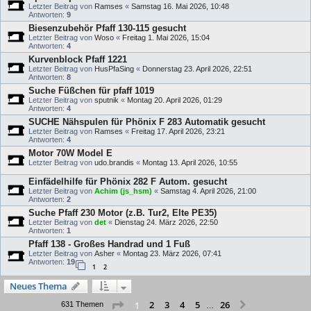
Letzter Beitrag von
Ramses
«
Samstag 16. Mai 2026, 10:48
Antworten:
9
Biesenzubehör Pfaff 130-115 gesucht
Letzter Beitrag von
Woso
«
Freitag 1. Mai 2026, 15:04
Antworten:
4
Kurvenblock Pfaff 1221
Letzter Beitrag von
HusPfaSing
«
Donnerstag 23. April 2026, 22:51
Antworten:
8
Suche Füßchen für pfaff 1019
Letzter Beitrag von
sputnik
«
Montag 20. April 2026, 01:29
Antworten:
4
SUCHE Nähspulen für Phönix F 283 Automatik gesucht
Letzter Beitrag von
Ramses
«
Freitag 17. April 2026, 23:21
Antworten:
4
Motor 70W Model E
Letzter Beitrag von
udo.brandis
«
Montag 13. April 2026, 10:55
Einfädelhilfe für Phönix 282 F Autom. gesucht
Letzter Beitrag von
Achim (js_hsm)
«
Samstag 4. April 2026, 21:00
Antworten:
2
Suche Pfaff 230 Motor (z.B. Tur2, Elte PE35)
Letzter Beitrag von
det
«
Dienstag 24. März 2026, 22:50
Antworten:
1
Pfaff 138 - Großes Handrad und 1 Fuß
Letzter Beitrag von
Asher
«
Montag 23. März 2026, 07:41
Antworten:
19
1
2
Neues Thema
Seite
1
von
26
2
3
4
5
26
1
Nächste
631 Themen
…