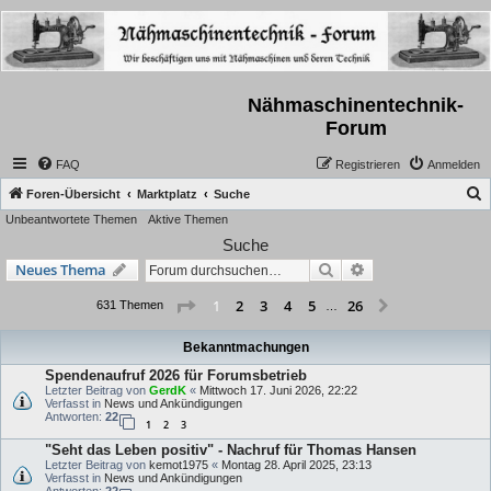
Nähmaschinentechnik-
Forum
FAQ
Registrieren
Anmelden
S
Foren-Übersicht
Marktplatz
Suche
Unbeantwortete Themen
Aktive Themen
u
Suche
c
Suche
Erweiterte Suche
Neues Thema
h
e
Seite
1
von
26
2
3
4
5
26
1
Nächste
631 Themen
…
Bekanntmachungen
Spendenaufruf 2026 für Forumsbetrieb
Letzter Beitrag von
GerdK
«
Mittwoch 17. Juni 2026, 22:22
Verfasst in
News und Ankündigungen
Antworten:
22
1
2
3
"Seht das Leben positiv" - Nachruf für Thomas Hansen
Letzter Beitrag von
kemot1975
«
Montag 28. April 2025, 23:13
Verfasst in
News und Ankündigungen