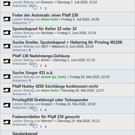
Letzter Beitrag von
Ramses
«
Dienstag 7. Juli 2026, 11:52
Antworten:
10
1
2
Feder der Automatic einer Pfaff 230
Letzter Beitrag von
dieter kohl
«
Freitag 3. Juli 2026, 14:00
Antworten:
7
Spulenkapsel für Keller 22 oder 10
Letzter Beitrag von
Nicholas
«
Freitag 5. Juni 2026, 23:18
Antworten:
4
Suche Greifer, Spulenkapsel + Haltering für Privileg M1208
Letzter Beitrag von
3607
«
Mittwoch 3. Juni 2026, 19:19
Antworten:
8
Pfaff 138 Nadelstange-Gehäuse
Letzter Beitrag von
Asher
«
Dienstag 2. Juni 2026, 07:19
Antworten:
12
1
2
Suche Singer 431 o.ä.
Letzter Beitrag von
Achim (js_hsm)
«
Freitag 29. Mai 2026, 22:53
Antworten:
9
Pfaff Hobby 4250 Stichlänge funktioniert nicht
Letzter Beitrag von
dieter kohl
«
Dienstag 26. Mai 2026, 12:07
Antworten:
5
Privileg930 Drehknopf oder Teilespender
Letzter Beitrag von
Knopp1
«
Freitag 22. Mai 2026, 18:32
Antworten:
12
1
2
Fadeneinfädler für Pfaff 230 gesucht
Letzter Beitrag von
Werner7
«
Dienstag 19. Mai 2026, 16:12
Antworten:
18
1
2
Spulenkapsel