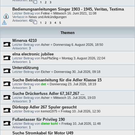
Antworten:
22
1
2
3
Bedienungsanleitungen Singer 1903 - 1945, Veritas, Textima
Letzter Beitrag von
Feline
«
Mittwoch 16. Juni 2021, 11:08
Verfasst in
News und Ankündigungen
Antworten:
42
1
2
3
4
5
Themen
Minerva 4210
Letzter Beitrag von
Asher
«
Donnerstag 6. August 2026, 18:50
Antworten:
3
elna electronic jubilee
Letzter Beitrag von
HusPfaSing
«
Montag 3. August 2026, 22:04
Antworten:
1
Unterstützung
Letzter Beitrag von
Eicher
«
Donnerstag 30. Juli 2026, 09:18
Suche Betriebsanleitung für die Adler Klasse 15
Letzter Beitrag von
det
«
Donnerstag 23. Juli 2026, 18:19
Antworten:
3
Suche Drückerfuss Adler 67,167,267 …
Letzter Beitrag von
Asher
«
Mittwoch 15. Juli 2026, 19:03
Antworten:
3
Dürkopp Adler 267 Spuler gesucht
Letzter Beitrag von
kemot1975
«
Freitag 10. Juli 2026, 12:30
Fußanlasser für Privileg 190
Letzter Beitrag von
dieter kohl
«
Freitag 10. Juli 2026, 11:48
Antworten:
1
Suche Stromkabel für Motor U49