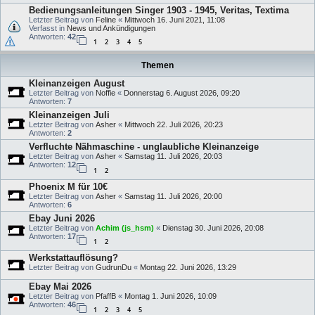
Bedienungsanleitungen Singer 1903 - 1945, Veritas, Textima
Letzter Beitrag von
Feline
«
Mittwoch 16. Juni 2021, 11:08
Verfasst in
News und Ankündigungen
Antworten:
42
1
2
3
4
5
Themen
Kleinanzeigen August
Letzter Beitrag von
Noffie
«
Donnerstag 6. August 2026, 09:20
Antworten:
7
Kleinanzeigen Juli
Letzter Beitrag von
Asher
«
Mittwoch 22. Juli 2026, 20:23
Antworten:
2
Verfluchte Nähmaschine - unglaubliche Kleinanzeige
Letzter Beitrag von
Asher
«
Samstag 11. Juli 2026, 20:03
Antworten:
12
1
2
Phoenix M für 10€
Letzter Beitrag von
Asher
«
Samstag 11. Juli 2026, 20:00
Antworten:
6
Ebay Juni 2026
Letzter Beitrag von
Achim (js_hsm)
«
Dienstag 30. Juni 2026, 20:08
Antworten:
17
1
2
Werkstattauflösung?
Letzter Beitrag von
GudrunDu
«
Montag 22. Juni 2026, 13:29
Ebay Mai 2026
Letzter Beitrag von
PfaffB
«
Montag 1. Juni 2026, 10:09
Antworten:
46
1
2
3
4
5