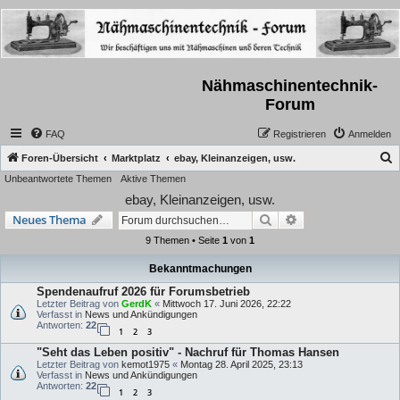
Nähmaschinentechnik-
Forum
FAQ
Registrieren
Anmelden
S
Foren-Übersicht
Marktplatz
ebay, Kleinanzeigen, usw.
Unbeantwortete Themen
Aktive Themen
u
ebay, Kleinanzeigen, usw.
c
Suche
Erweiterte Suche
Neues Thema
h
9 Themen • Seite
1
von
1
e
Bekanntmachungen
Spendenaufruf 2026 für Forumsbetrieb
Letzter Beitrag von
GerdK
«
Mittwoch 17. Juni 2026, 22:22
Verfasst in
News und Ankündigungen
Antworten:
22
1
2
3
"Seht das Leben positiv" - Nachruf für Thomas Hansen
Letzter Beitrag von
kemot1975
«
Montag 28. April 2025, 23:13
Verfasst in
News und Ankündigungen
Antworten:
22
1
2
3