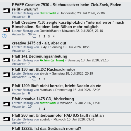
PFAFF Creative 7530 - Stichaussetzer beim Zick-Zack, Faden
reißt - warum?
Letzter Beitrag von
dieter kohl
«
Donnerstag 23. Juli 2026, 22:06
Antworten:
9
Pfaff Creative 7530 zeigte kurz&plötzlich "internal error!" nach
Einschalten. Seitdem kein Nähen mehr möglich
Letzter Beitrag von
DominikBach
«
Mittwoch 22. Juli 2026, 21:10
Antworten:
39
1
2
3
4
creative 1475 cd - alt, aber gut
Letzter Beitrag von
uu4y
«
Sonntag 19. Juli 2026, 18:29
Antworten:
1
Pfaff 141 Bedienungsanleitung
Letzter Beitrag von
Achim (js_hsm)
«
Samstag 18. Juli 2026, 23:15
Antworten:
7
Pfaff 130 mit BLDC Rucksackmotor
Letzter Beitrag von
akruis
«
Samstag 18. Juli 2026, 20:19
Antworten:
17
1
2
Pfaff 1209 läuft nicht korrekt, bricht Nadeln ab etc
Letzter Beitrag von
Matthias
«
Donnerstag 16. Juli 2026, 22:08
Antworten:
6
Pfaff creative 1475 CD, Abdeckung
Letzter Beitrag von
dieter kohl
«
Mittwoch 15. Juli 2026, 17:31
Antworten:
10
1
2
Pfaff 260 mit Unterbaumotor PAD 835 läuft nicht an
Letzter Beitrag von
sputnik
«
Mittwoch 15. Juli 2026, 09:41
Antworten:
7
Pfaff 1222E: Ist das Geräusch normal?