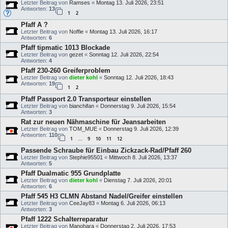
Letzter Beitrag von
Ramses
«
Montag 13. Juli 2026, 23:51
Antworten:
13
1
2
Pfaff A ?
Letzter Beitrag von
Noffie
«
Montag 13. Juli 2026, 16:17
Antworten:
6
Pfaff tipmatic 1013 Blockade
Letzter Beitrag von
gezet
«
Sonntag 12. Juli 2026, 22:54
Antworten:
4
Pfaff 230-260 Greiferproblem
Letzter Beitrag von
dieter kohl
«
Sonntag 12. Juli 2026, 18:43
Antworten:
19
1
2
Pfaff Passport 2.0 Transporteur einstellen
Letzter Beitrag von
bianchifan
«
Donnerstag 9. Juli 2026, 15:54
Antworten:
3
Rat zur neuen Nähmaschine für Jeansarbeiten
Letzter Beitrag von
TOM_MUE
«
Donnerstag 9. Juli 2026, 12:39
Antworten:
110
1
9
10
11
12
…
Passende Schraube für Einbau Zickzack-Rad/Pfaff 260
Letzter Beitrag von
Stephie95501
«
Mittwoch 8. Juli 2026, 13:37
Antworten:
5
Pfaff Dualmatic 955 Grundplatte
Letzter Beitrag von
dieter kohl
«
Dienstag 7. Juli 2026, 20:01
Antworten:
6
Pfaff 545 H3 CLMN Abstand Nadel/Greifer einstellen
Letzter Beitrag von
CeeJay83
«
Montag 6. Juli 2026, 06:13
Antworten:
3
Pfaff 1222 Schalterreparatur
Letzter Beitrag von
Manohara
«
Donnerstag 2. Juli 2026, 17:53