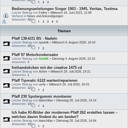
Antworten:
22
1
2
3
Bedienungsanleitungen Singer 1903 - 1945, Veritas, Textima
Letzter Beitrag von
Feline
«
Mittwoch 16. Juni 2021, 11:08
Verfasst in
News und Ankündigungen
Antworten:
42
1
2
3
4
5
Themen
Pfaff 138-6/21 BS - Nadeln
Letzter Beitrag von
sputnik
«
Mittwoch 5. August 2026, 16:42
Antworten:
18
1
2
Pfaff 97 Motorkondensator
Letzter Beitrag von
GerdK
«
Dienstag 4. August 2026, 22:10
Antworten:
3
freihandsticken mit der creative 1475 cd
Letzter Beitrag von
Asher
«
Mittwoch 29. Juli 2026, 19:21
Antworten:
1
Pfaff Tipmatic 6122 warten/reparieren
Letzter Beitrag von
uu4y
«
Mittwoch 29. Juli 2026, 18:43
Antworten:
12
1
2
Pfaff 230 Spulergummi montieren
Letzter Beitrag von
bianchifan
«
Dienstag 28. Juli 2026, 14:14
Antworten:
14
1
2
Ich habe KI-Bilder der modernen Pfaff 262 erstellen lassen –
welches davon findest du am besten?
Letzter Beitrag von
bianchifan
«
Dienstag 28. Juli 2026, 14:04
Antworten:
10
1
2