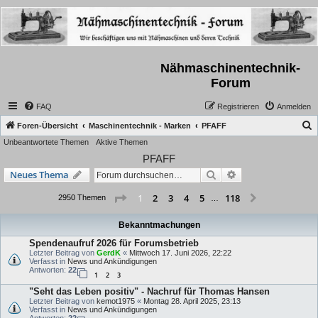
Nähmaschinentechnik-
Forum
FAQ
Registrieren
Anmelden
S
Foren-Übersicht
Maschinentechnik - Marken
PFAFF
Unbeantwortete Themen
Aktive Themen
u
PFAFF
c
Suche
Erweiterte Suche
Neues Thema
h
e
Seite
1
von
118
2
3
4
5
118
1
Nächste
2950 Themen
…
Bekanntmachungen
Spendenaufruf 2026 für Forumsbetrieb
Letzter Beitrag von
GerdK
«
Mittwoch 17. Juni 2026, 22:22
Verfasst in
News und Ankündigungen
Antworten:
22
1
2
3
"Seht das Leben positiv" - Nachruf für Thomas Hansen
Letzter Beitrag von
kemot1975
«
Montag 28. April 2025, 23:13
Verfasst in
News und Ankündigungen