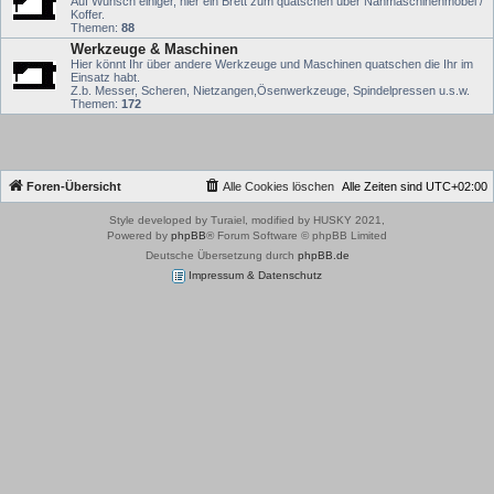
Auf Wunsch einiger, hier ein Brett zum quatschen über Nähmaschinenmöbel /
Koffer.
Themen:
88
Werkzeuge & Maschinen
Hier könnt Ihr über andere Werkzeuge und Maschinen quatschen die Ihr im
Einsatz habt.
Z.b. Messer, Scheren, Nietzangen,Ösenwerkzeuge, Spindelpressen u.s.w.
Themen:
172
Foren-Übersicht
Alle Cookies löschen
Alle Zeiten sind
UTC+02:00
Style developed by Turaiel, modified by HUSKY 2021,
Powered by
phpBB
® Forum Software © phpBB Limited
Deutsche Übersetzung durch
phpBB.de
Impressum & Datenschutz