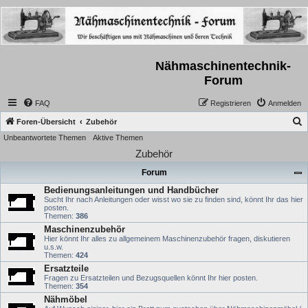
Nähmaschinentechnik-
Forum
FAQ
Registrieren
Anmelden
S
Foren-Übersicht
Zubehör
Unbeantwortete Themen
Aktive Themen
u
Zubehör
c
h
Forum
e
Bedienungsanleitungen und Handbücher
Sucht Ihr nach Anleitungen oder wisst wo sie zu finden sind, könnt Ihr das hier
posten.
Themen:
386
Maschinenzubehör
Hier könnt Ihr alles zu allgemeinem Maschinenzubehör fragen, diskutieren
u.s.w.
Themen:
424
Ersatzteile
Fragen zu Ersatzteilen und Bezugsquellen könnt Ihr hier posten.
Themen:
354
Nähmöbel