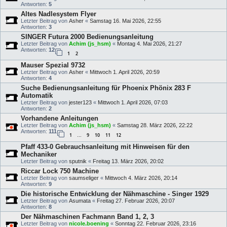
Antworten:
5
Altes Nadlesystem Flyer
Letzter Beitrag von
Asher
«
Samstag 16. Mai 2026, 22:55
Antworten:
3
SINGER Futura 2000 Bedienungsanleitung
Letzter Beitrag von
Achim (js_hsm)
«
Montag 4. Mai 2026, 21:27
Antworten:
12
1
2
Mauser Spezial 9732
Letzter Beitrag von
Asher
«
Mittwoch 1. April 2026, 20:59
Antworten:
4
Suche Bedienungsanleitung für Phoenix Phönix 283 F
Automatik
Letzter Beitrag von
jester123
«
Mittwoch 1. April 2026, 07:03
Antworten:
2
Vorhandene Anleitungen
Letzter Beitrag von
Achim (js_hsm)
«
Samstag 28. März 2026, 22:22
Antworten:
111
1
9
10
11
12
…
Pfaff 433-0 Gebrauchsanleitung mit Hinweisen für den
Mechaniker
Letzter Beitrag von
sputnik
«
Freitag 13. März 2026, 20:02
Riccar Lock 750 Machine
Letzter Beitrag von
saumseliger
«
Mittwoch 4. März 2026, 20:14
Antworten:
9
Die historische Entwicklung der Nähmaschine - Singer 1929
Letzter Beitrag von
Asumata
«
Freitag 27. Februar 2026, 20:07
Antworten:
8
Der Nähmaschinen Fachmann Band 1, 2, 3
Letzter Beitrag von
nicole.boening
«
Sonntag 22. Februar 2026, 23:16