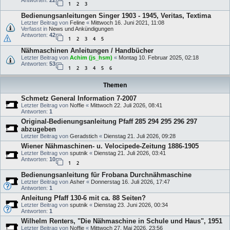
Antworten:
22
1
2
3
Bedienungsanleitungen Singer 1903 - 1945, Veritas, Textima
Letzter Beitrag von
Feline
«
Mittwoch 16. Juni 2021, 11:08
Verfasst in
News und Ankündigungen
Antworten:
42
1
2
3
4
5
Nähmaschinen Anleitungen / Handbücher
Letzter Beitrag von
Achim (js_hsm)
«
Montag 10. Februar 2025, 02:18
Antworten:
53
1
2
3
4
5
6
Themen
Schmetz General Information 7-2007
Letzter Beitrag von
Noffie
«
Mittwoch 22. Juli 2026, 08:41
Antworten:
1
Original-Bedienungsanleitung Pfaff 285 294 295 296 297
abzugeben
Letzter Beitrag von
Geradstich
«
Dienstag 21. Juli 2026, 09:28
Wiener Nähmaschinen- u. Velocipede-Zeitung 1886-1905
Letzter Beitrag von
sputnik
«
Dienstag 21. Juli 2026, 03:41
Antworten:
10
1
2
Bedienungsanleitung für Frobana Durchnähmaschine
Letzter Beitrag von
Asher
«
Donnerstag 16. Juli 2026, 17:47
Antworten:
1
Anleitung Pfaff 130-6 mit ca. 88 Seiten?
Letzter Beitrag von
sputnik
«
Dienstag 23. Juni 2026, 00:34
Antworten:
1
Wilhelm Renters, "Die Nähmaschine in Schule und Haus", 1951
Letzter Beitrag von
Noffie
«
Mittwoch 27. Mai 2026, 23:56