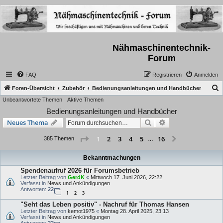
Nähmaschinentechnik-
Forum
FAQ
Registrieren
Anmelden
S
Foren-Übersicht
Zubehör
Bedienungsanleitungen und Handbücher
Unbeantwortete Themen
Aktive Themen
u
Bedienungsanleitungen und Handbücher
c
Suche
Erweiterte Suche
Neues Thema
h
e
Seite
1
von
16
2
3
4
5
16
1
Nächste
385 Themen
…
Bekanntmachungen
Spendenaufruf 2026 für Forumsbetrieb
Letzter Beitrag von
GerdK
«
Mittwoch 17. Juni 2026, 22:22
Verfasst in
News und Ankündigungen
Antworten:
22
1
2
3
"Seht das Leben positiv" - Nachruf für Thomas Hansen
Letzter Beitrag von
kemot1975
«
Montag 28. April 2025, 23:13
Verfasst in
News und Ankündigungen