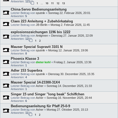
Antworten:
121
1
10
11
12
13
…
China-Servo Bedienungsanleitung
Letzter Beitrag von
sputnik
«
Sonntag 22. Februar 2026, 20:01
Antworten:
5
Claes 223 Anleitung + Zubehörkatalog
Letzter Beitrag von
JB-Berlin
«
Montag 2. Februar 2026, 11:45
explosionszeichungen 1196 bis 1222
Letzter Beitrag von
Antigreen
«
Dienstag 27. Januar 2026, 22:09
Antworten:
12
1
2
Mauser Spezial Supravit 3101 N
Letzter Beitrag von
sputnik
«
Montag 12. Januar 2026, 19:06
Antworten:
8
Phoenix Klasse 3
Letzter Beitrag von
dieter kohl
«
Freitag 2. Januar 2026, 13:36
Antworten:
1
Adler 153 Superbra
Letzter Beitrag von
sputnik
«
Dienstag 30. Dezember 2025, 15:35
Antworten:
4
Mauser Spezial 14-23300-31X4
Letzter Beitrag von
Asher
«
Sonntag 14. Dezember 2025, 21:33
Antworten:
1
Singer 15 und Singer "long beak" Schiffchen
Letzter Beitrag von
Asher
«
Sonntag 16. November 2025, 20:44
Antworten:
6
Bedienungsanleitung für Pfaff 25-0-9
Letzter Beitrag von
Asher
«
Montag 27. Oktober 2025, 15:13
Antworten:
11
1
2